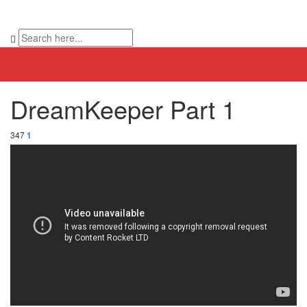
DreamKeeper Part 1
347
1