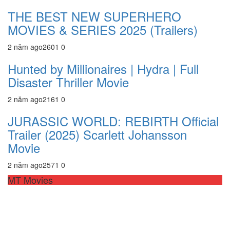
THE BEST NEW SUPERHERO
MOVIES & SERIES 2025 (Trailers)
2 năm ago
260
1
0
Hunted by Millionaires | Hydra | Full
Disaster Thriller Movie
2 năm ago
216
1
0
JURASSIC WORLD: REBIRTH Official
Trailer (2025) Scarlett Johansson
Movie
2 năm ago
257
1
0
MT Movies