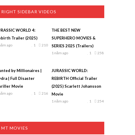
RIGHT SIDEBAR VIDEOS
URASSIC WORLD 4:
THE BEST NEW
birth Trailer (2025)
SUPERHERO MOVIES &
năm ago
1
210
SERIES 2025 (Trailers)
1 năm ago
1
258
nted by Millionaires |
JURASSIC WORLD:
dra | Full Disaster
REBIRTH Official Trailer
riller Movie
(2025) Scarlett Johansson
năm ago
1
216
Movie
1 năm ago
1
254
MT MOVIES