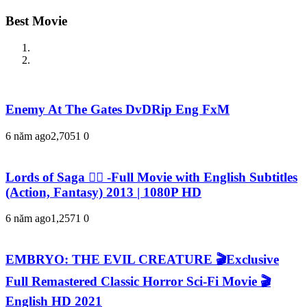
Best Movie
Enemy At The Gates DvDRip Eng FxM
6 năm ago
2,705
1
0
Lords of Saga 🧙‍♀️ -Full Movie with English Subtitles
(Action, Fantasy) 2013 | 1080P HD
6 năm ago
1,257
1
0
EMBRYO: THE EVIL CREATURE 🎬Exclusive
Full Remastered Classic Horror Sci-Fi Movie 🎬
English HD 2021