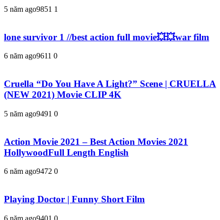
5 năm ago
985
1
1
lone survivor 1 //best action full movie💥💥war film
6 năm ago
961
1
0
Cruella “Do You Have A Light?” Scene | CRUELLA
(NEW 2021) Movie CLIP 4K
5 năm ago
949
1
0
Action Movie 2021 – Best Action Movies 2021
HollywoodFull Length English
6 năm ago
947
2
0
Playing Doctor | Funny Short Film
6 năm ago
940
1
0