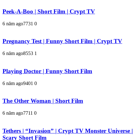
Peek-A-Boo | Short Film | Crypt TV
6 năm ago
773
1
0
Pregnancy Test | Funny Short Film | Crypt TV
6 năm ago
855
3
1
Playing Doctor | Funny Short Film
6 năm ago
940
1
0
The Other Woman | Short Film
6 năm ago
771
1
0
Tethers | “Invasion” | Crypt TV Monster Universe |
Scary Short Film