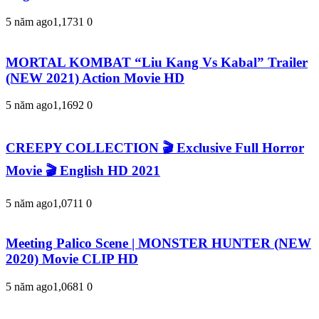
5 năm ago
1,173
1
0
MORTAL KOMBAT “Liu Kang Vs Kabal” Trailer
(NEW 2021) Action Movie HD
5 năm ago
1,169
2
0
CREEPY COLLECTION 🎬 Exclusive Full Horror
Movie 🎬 English HD 2021
5 năm ago
1,071
1
0
Meeting Palico Scene | MONSTER HUNTER (NEW
2020) Movie CLIP HD
5 năm ago
1,068
1
0