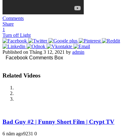
Comments
Share
1
Turn off Light
Published on Tháng 3 12, 2021 by
admin
Facebook Comments Box
Related Videos
Bad Guy #2 | Funny Short Film | Crypt TV
6 năm ago
923
1
0