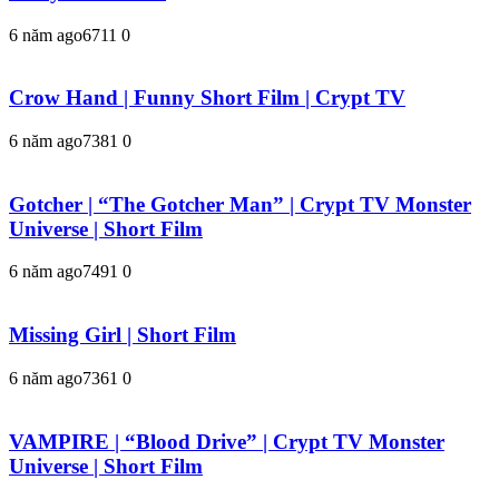
6 năm ago
671
1
0
Crow Hand | Funny Short Film | Crypt TV
6 năm ago
738
1
0
Gotcher | “The Gotcher Man” | Crypt TV Monster
Universe | Short Film
6 năm ago
749
1
0
Missing Girl | Short Film
6 năm ago
736
1
0
VAMPIRE | “Blood Drive” | Crypt TV Monster
Universe | Short Film