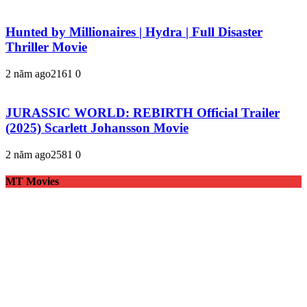
Hunted by Millionaires | Hydra | Full Disaster
Thriller Movie
2 năm ago
216
1
0
JURASSIC WORLD: REBIRTH Official Trailer
(2025) Scarlett Johansson Movie
2 năm ago
258
1
0
MT Movies