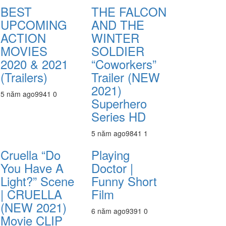
BEST
THE FALCON
UPCOMING
AND THE
ACTION
WINTER
MOVIES
SOLDIER
2020 & 2021
“Coworkers”
(Trailers)
Trailer (NEW
2021)
5 năm ago
994
1
0
Superhero
Series HD
5 năm ago
984
1
1
Cruella “Do
Playing
You Have A
Doctor |
Light?” Scene
Funny Short
| CRUELLA
Film
(NEW 2021)
6 năm ago
939
1
0
Movie CLIP