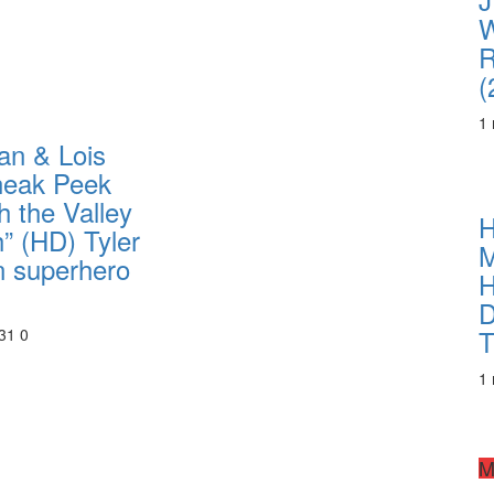
R
(
1
n & Lois
neak Peek
h the Valley
H
” (HD) Tyler
M
n superhero
H
D
T
3
1
0
1
M