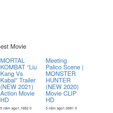
est Movie
MORTAL
Meeting
KOMBAT “Liu
Palico Scene |
Kang Vs
MONSTER
Kabal” Trailer
HUNTER
(NEW 2021)
(NEW 2020)
Action Movie
Movie CLIP
HD
HD
5 năm ago
1,168
2
0
5 năm ago
1,068
1
0