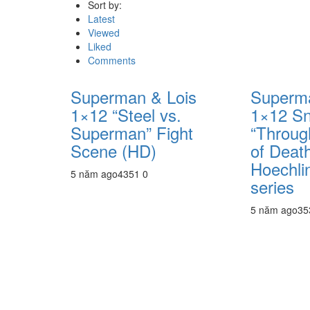
Sort by:
Latest
Viewed
Liked
Comments
Superman & Lois
Superma
1×12 “Steel vs.
1×12 S
Superman” Fight
“Throug
Scene (HD)
of Death
Hoechli
5 năm ago
435
1
0
series
5 năm ago
35