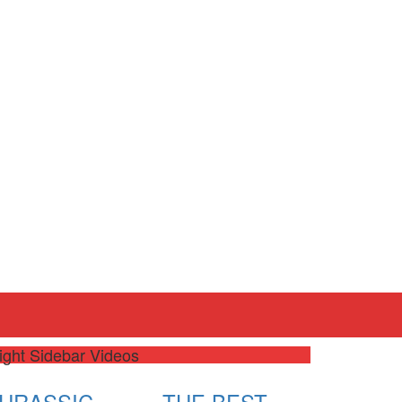
ight Sidebar Videos
JURASSIC
THE BEST