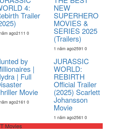
WORLD 4:
NEW
ebirth Trailer
SUPERHERO
2025)
MOVIES &
SERIES 2025
 năm ago
211
1
0
(Trailers)
1 năm ago
259
1
0
unted by
JURASSIC
illionaires |
WORLD:
ydra | Full
REBIRTH
isaster
Official Trailer
hriller Movie
(2025) Scarlett
Johansson
 năm ago
216
1
0
Movie
1 năm ago
256
1
0
T Movies