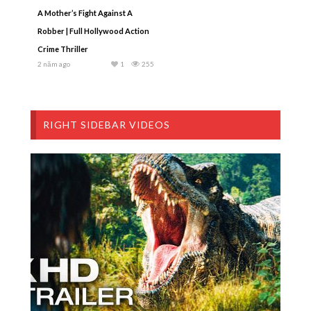
A Mother’s Fight Against A
Robber | Full Hollywood Action
Crime Thriller
2 năm ago
1
255
RIGHT SIDEBAR VIDEOS