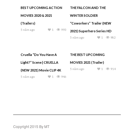
BEST UPCOMING ACTION
THE FALCON AND THE
MOVIES 2020 & 2021
WINTER SOLDIER
(Trailers)
“Coworkers” Trailer (NEW
5 năm ago
1
993
2021) Superhero Series HD
5 năm ago
1
982
Cruella “Do You Have A
THE BEST UPCOMING
Light?” Scene | CRUELLA
MOVIES 2021 (Trailer)
5 năm ago
1
914
(NEW 2021) Movie CLIP 4K
5 năm ago
1
946
Copyright 2015 By MT