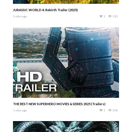
JURASSIC WORLD 4: Rebirth Trailer (2025)
1 năm ago
1
210
THE BEST NEW SUPERHERO MOVIES & SERIES 2025 (Trailers)
1 năm ago
1
258