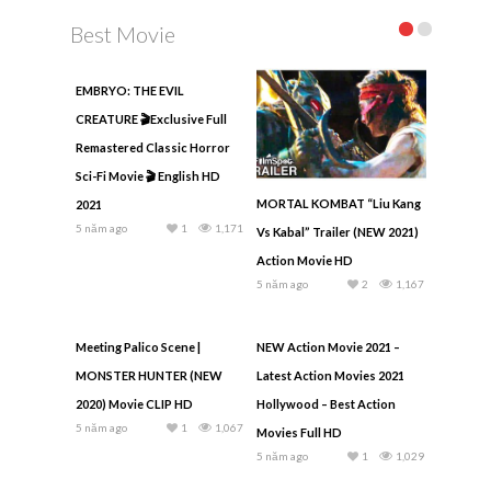
Best Movie
EMBRYO: THE EVIL
CREATURE 🎬Exclusive Full
Remastered Classic Horror
Sci-Fi Movie 🎬 English HD
MORTAL KOMBAT “Liu Kang
2021
5 năm ago
1
1,171
Vs Kabal” Trailer (NEW 2021)
Action Movie HD
5 năm ago
2
1,167
Meeting Palico Scene |
NEW Action Movie 2021 –
MONSTER HUNTER (NEW
Latest Action Movies 2021
2020) Movie CLIP HD
Hollywood – Best Action
5 năm ago
1
1,067
Movies Full HD
5 năm ago
1
1,029