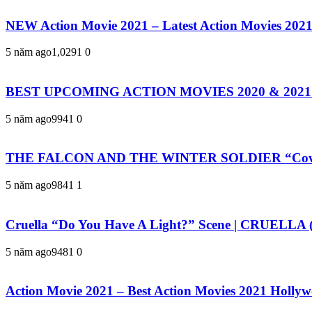
NEW Action Movie 2021 – Latest Action Movies 2021
5 năm ago
1,029
1
0
BEST UPCOMING ACTION MOVIES 2020 & 2021 (T
5 năm ago
994
1
0
THE FALCON AND THE WINTER SOLDIER “Coworker
5 năm ago
984
1
1
Cruella “Do You Have A Light?” Scene | CRUELLA
5 năm ago
948
1
0
Action Movie 2021 – Best Action Movies 2021 Holly