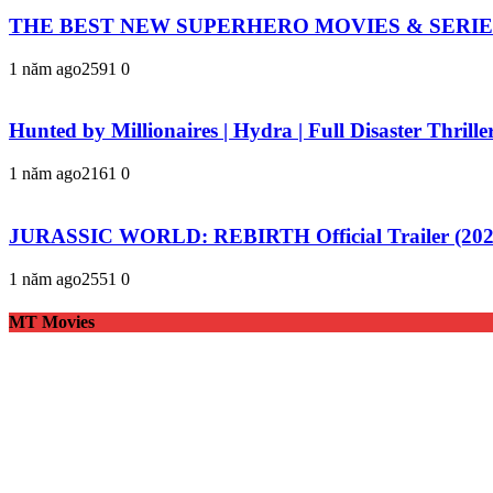
THE BEST NEW SUPERHERO MOVIES & SERIES 20
1 năm ago
259
1
0
Hunted by Millionaires | Hydra | Full Disaster Thrill
1 năm ago
216
1
0
JURASSIC WORLD: REBIRTH Official Trailer (2025)
1 năm ago
255
1
0
MT Movies