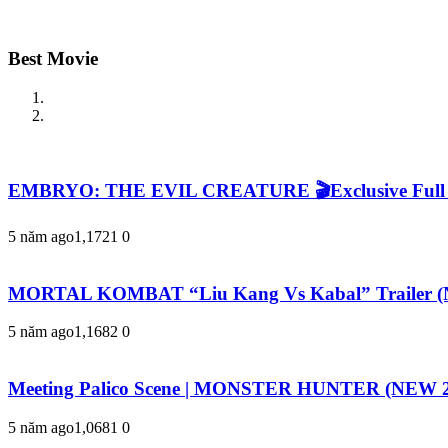
Best Movie
EMBRYO: THE EVIL CREATURE 🎬Exclusive Full Rem
5 năm ago
1,172
1
0
MORTAL KOMBAT “Liu Kang Vs Kabal” Trailer (N
5 năm ago
1,168
2
0
Meeting Palico Scene | MONSTER HUNTER (NEW 2
5 năm ago
1,068
1
0