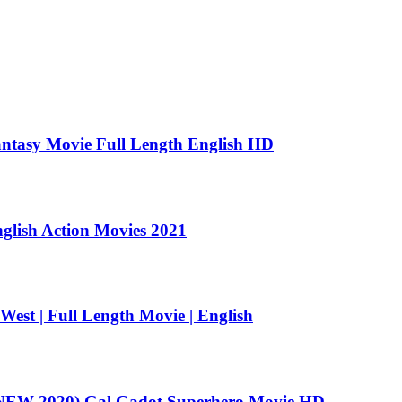
antasy Movie Full Length English HD
nglish Action Movies 2021
t | Full Length Movie | English
EW 2020) Gal Gadot Superhero Movie HD