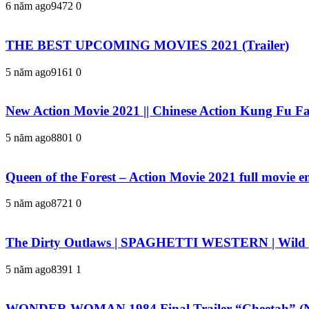
6 năm ago
947
2
0
THE BEST UPCOMING MOVIES 2021 (Trailer)
5 năm ago
916
1
0
New Action Movie 2021 || Chinese Action Kung Fu F
5 năm ago
880
1
0
Queen of the Forest – Action Movie 2021 full movie e
5 năm ago
872
1
0
The Dirty Outlaws | SPAGHETTI WESTERN | Wild Wes
5 năm ago
839
1
1
WONDER WOMAN 1984 Final Trailer “Cheetah” (N