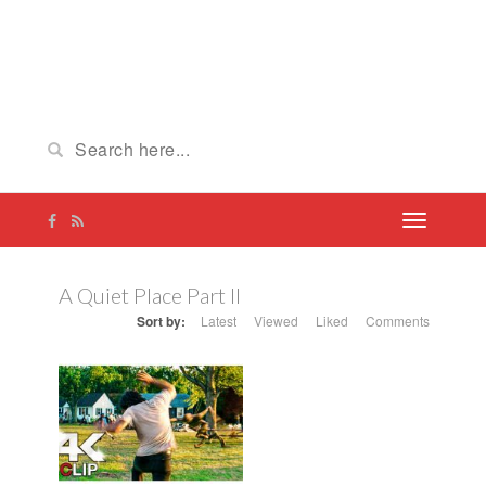
A Quiet Place Part II
Sort by:
Latest
Viewed
Liked
Comments