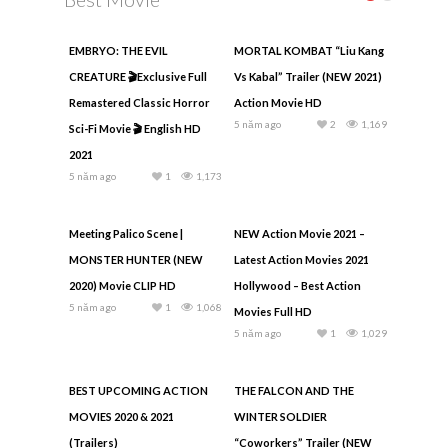
EMBRYO: THE EVIL
MORTAL KOMBAT “Liu Kang
CREATURE 🎬Exclusive Full
Vs Kabal” Trailer (NEW 2021)
Remastered Classic Horror
Action Movie HD
5 năm ago
2
1,169
Sci-Fi Movie 🎬 English HD
2021
5 năm ago
1
1,173
Meeting Palico Scene |
NEW Action Movie 2021 –
MONSTER HUNTER (NEW
Latest Action Movies 2021
2020) Movie CLIP HD
Hollywood – Best Action
5 năm ago
1
1,068
Movies Full HD
5 năm ago
1
1,029
BEST UPCOMING ACTION
THE FALCON AND THE
MOVIES 2020 & 2021
WINTER SOLDIER
(Trailers)
“Coworkers” Trailer (NEW