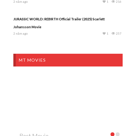
2 năm ago
1
216
JURASSIC WORLD: REBIRTH Official Trailer (2025) Scarlett
Johansson Movie
2 năm ago
1
257
MT MOVIES
Best Movie