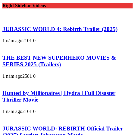
Right Sidebar Videos
JURASSIC WORLD 4: Rebirth Trailer (2025)
1 năm ago
210
1
0
THE BEST NEW SUPERHERO MOVIES &
SERIES 2025 (Trailers)
1 năm ago
258
1
0
Hunted by Millionaires | Hydra | Full Disaster
Thriller Movie
1 năm ago
216
1
0
JURASSIC WORLD: REBIRTH Official Trailer