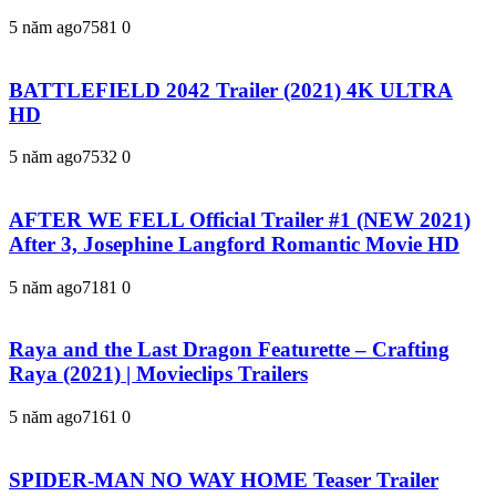
5 năm ago
758
1
0
BATTLEFIELD 2042 Trailer (2021) 4K ULTRA
HD
5 năm ago
753
2
0
AFTER WE FELL Official Trailer #1 (NEW 2021)
After 3, Josephine Langford Romantic Movie HD
5 năm ago
718
1
0
Raya and the Last Dragon Featurette – Crafting
Raya (2021) | Movieclips Trailers
5 năm ago
716
1
0
SPIDER-MAN NO WAY HOME Teaser Trailer