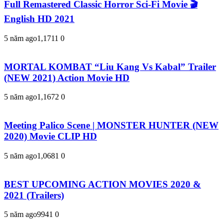
Full Remastered Classic Horror Sci-Fi Movie 🎬
English HD 2021
5 năm ago
1,171
1
0
MORTAL KOMBAT “Liu Kang Vs Kabal” Trailer
(NEW 2021) Action Movie HD
5 năm ago
1,167
2
0
Meeting Palico Scene | MONSTER HUNTER (NEW
2020) Movie CLIP HD
5 năm ago
1,068
1
0
BEST UPCOMING ACTION MOVIES 2020 &
2021 (Trailers)
5 năm ago
994
1
0