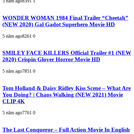
5 năm ago
839
1
1
WONDER WOMAN 1984 Final Trailer “Cheetah”
(NEW 2020) Gal Gadot Superhero Movie HD
5 năm ago
826
1
0
SMILEY FACE KILLERS Official Trailer #1 (NEW
2020) Crispin Glover Horror Movie HD
5 năm ago
785
1
0
Tom Holland & Daisy Ridley Kiss Scene – What Are
You Doing? | Chaos Walking (NEW 2021) Movie
CLIP 4K
5 năm ago
776
1
0
The Last Conqueror – Full Action Movie In English