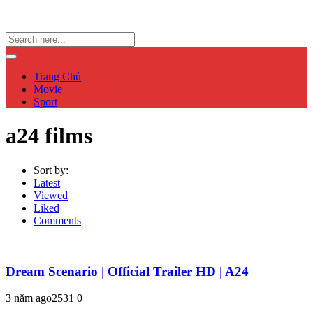
Trang Chủ
Movie
Sport
a24 films
Sort by:
Latest
Viewed
Liked
Comments
Dream Scenario | Official Trailer HD | A24
3 năm ago
253
1
0