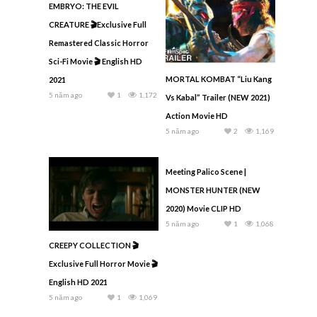
EMBRYO: THE EVIL
CREATURE 🎬Exclusive Full
Remastered Classic Horror
Sci-Fi Movie 🎬 English HD
MORTAL KOMBAT “Liu Kang
2021
5 năm ago
1
1,172
Vs Kabal” Trailer (NEW 2021)
Action Movie HD
5 năm ago
2
1,169
Meeting Palico Scene |
MONSTER HUNTER (NEW
2020) Movie CLIP HD
5 năm ago
1
1,068
CREEPY COLLECTION 🎬
Exclusive Full Horror Movie 🎬
English HD 2021
5 năm ago
1
1,069