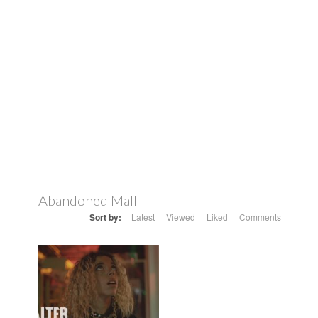
Abandoned Mall
Sort by:
Latest
Viewed
Liked
Comments