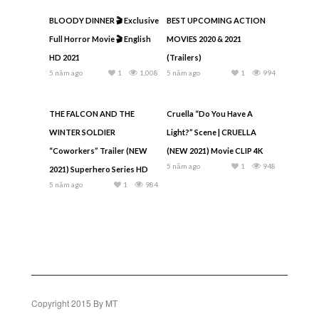
BLOODY DINNER 🎬 Exclusive
BEST UPCOMING ACTION
Full Horror Movie 🎬 English
MOVIES 2020 & 2021
HD 2021
(Trailers)
5 năm ago
1
1,008
5 năm ago
1
994
THE FALCON AND THE
Cruella “Do You Have A
WINTER SOLDIER
Light?” Scene | CRUELLA
“Coworkers” Trailer (NEW
(NEW 2021) Movie CLIP 4K
5 năm ago
1
948
2021) Superhero Series HD
5 năm ago
1
984
Copyright 2015 By MT