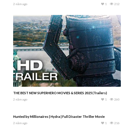
2 năm ago
1
212
THE BEST NEW SUPERHERO MOVIES & SERIES 2025 (Trailers)
2 năm ago
1
260
Hunted by Millionaires | Hydra | Full Disaster Thriller Movie
2 năm ago
1
216