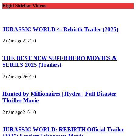
Right Sidebar Videos
JURASSIC WORLD 4: Rebirth Trailer (2025)
2 năm ago
212
1
0
THE BEST NEW SUPERHERO MOVIES &
SERIES 2025 (Trailers)
2 năm ago
260
1
0
Hunted by Millionaires | Hydra | Full Disaster
Thriller Movie
2 năm ago
216
1
0
JURASSIC WORLD: REBIRTH Official Trailer