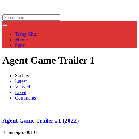
Trang Chủ
Movie
Sport
Agent Game Trailer 1
Sort by:
Latest
Viewed
Liked
Comments
Agent Game Trailer #1 (2022)
4 năm ago
300
1
0