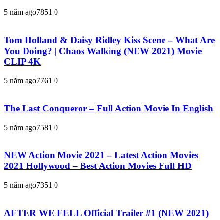
5 năm ago
785
1
0
Tom Holland & Daisy Ridley Kiss Scene – What Are
You Doing? | Chaos Walking (NEW 2021) Movie
CLIP 4K
5 năm ago
776
1
0
The Last Conqueror – Full Action Movie In English
5 năm ago
758
1
0
NEW Action Movie 2021 – Latest Action Movies
2021 Hollywood – Best Action Movies Full HD
5 năm ago
735
1
0
AFTER WE FELL Official Trailer #1 (NEW 2021)