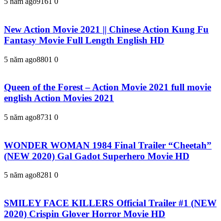
5 năm ago
916
1
0
New Action Movie 2021 || Chinese Action Kung Fu
Fantasy Movie Full Length English HD
5 năm ago
880
1
0
Queen of the Forest – Action Movie 2021 full movie
english Action Movies 2021
5 năm ago
873
1
0
WONDER WOMAN 1984 Final Trailer “Cheetah”
(NEW 2020) Gal Gadot Superhero Movie HD
5 năm ago
828
1
0
SMILEY FACE KILLERS Official Trailer #1 (NEW
2020) Crispin Glover Horror Movie HD