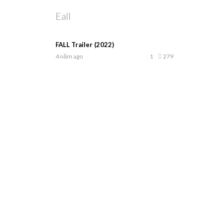
Eall
FALL Trailer (2022)
4 năm ago
1
279