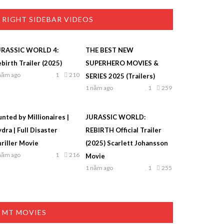
RIGHT SIDEBAR VIDEOS
URASSIC WORLD 4:
THE BEST NEW
birth Trailer (2025)
SUPERHERO MOVIES &
năm ago
1
210
SERIES 2025 (Trailers)
1 năm ago
1
259
nted by Millionaires |
JURASSIC WORLD:
dra | Full Disaster
REBIRTH Official Trailer
riller Movie
(2025) Scarlett Johansson
năm ago
1
216
Movie
1 năm ago
1
255
MT MOVIES