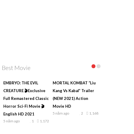
Best Movie
EMBRYO: THE EVIL
MORTAL KOMBAT “Liu
CREATURE 🎬Exclusive
Kang Vs Kabal” Trailer
Full Remastered Classic
(NEW 2021) Action
Horror Sci-Fi Movie 🎬
Movie HD
5 năm ago
2
1,168
English HD 2021
5 năm ago
1
1,172