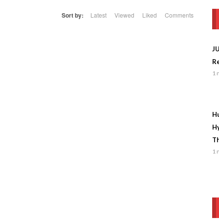
Sort by:
Latest
Viewed
Liked
Comments
J
Re
1 
Hu
Hy
Th
1 