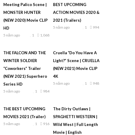
Meeting Palico Scene |
BEST UPCOMING
MONSTER HUNTER
ACTION MOVIES 2020 &
(NEW 2020) Movie CLIP
2021 (Trailers)
5 năm ago
1
994
HD
5 năm ago
1
1,068
THE FALCON AND THE
Cruella “Do You Have A
WINTER SOLDIER
Light?” Scene | CRUELLA
“Coworkers” Trailer
(NEW 2021) Movie CLIP
(NEW 2021) Superhero
4K
5 năm ago
1
948
Series HD
5 năm ago
1
984
THE BEST UPCOMING
The Dirty Outlaws |
MOVIES 2021 (Trailer)
SPAGHETTI WESTERN |
5 năm ago
1
916
Wild West | Full Length
Movie | English