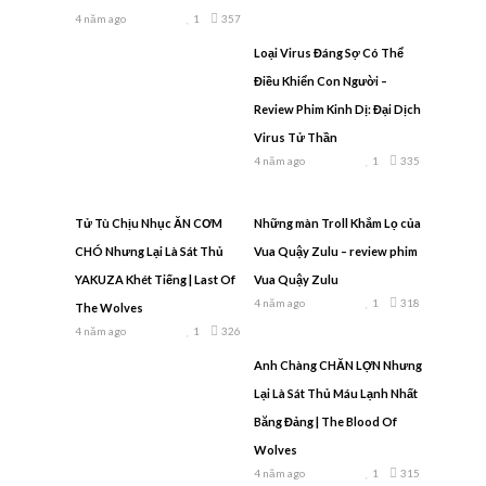
4 năm ago
1
357
Loại Virus Đáng Sợ Có Thể
Điều Khiển Con Người –
Review Phim Kinh Dị: Đại Dịch
Virus Tử Thần
4 năm ago
1
335
Tử Tù Chịu Nhục ĂN CƠM
Những màn Troll Khắm Lọ của
CHÓ Nhưng Lại Là Sát Thủ
Vua Quậy Zulu – review phim
YAKUZA Khét Tiếng | Last Of
Vua Quậy Zulu
4 năm ago
1
318
The Wolves
4 năm ago
1
326
Anh Chàng CHĂN LỢN Nhưng
Lại Là Sát Thủ Máu Lạnh Nhất
Băng Đảng | The Blood Of
Wolves
4 năm ago
1
315