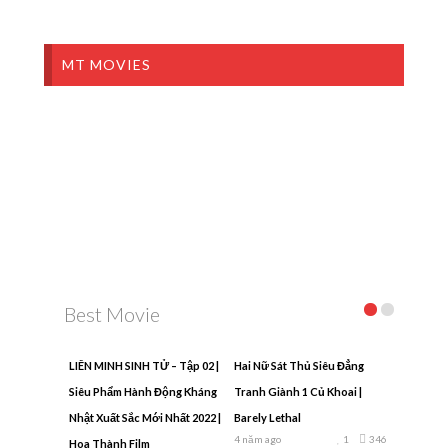
MT MOVIES
Best Movie
LIÊN MINH SINH TỬ – Tập 02 |
Hai Nữ Sát Thủ Siêu Đẳng
Siêu Phẩm Hành Động Kháng
Tranh Giành 1 Củ Khoai |
Nhật Xuất Sắc Mới Nhất 2022 |
Barely Lethal
4 năm ago
1
346
Hoa Thành Film