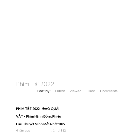
Phim Hài 2022
Sort by:
Latest
Viewed
Liked
Comments
PHIM TẾT 2022 – ĐẢO QUÁI
VẬT – Phim Hành Động Phiêu
Lưu Thuyết Minh Mới Nhất 2022
4 năm ago
1
312