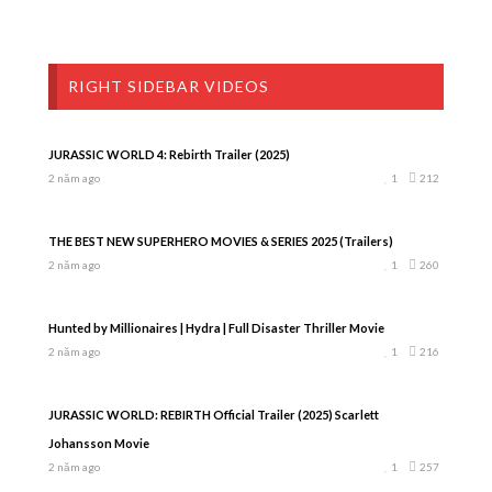
RIGHT SIDEBAR VIDEOS
JURASSIC WORLD 4: Rebirth Trailer (2025)
2 năm ago
1
212
THE BEST NEW SUPERHERO MOVIES & SERIES 2025 (Trailers)
2 năm ago
1
260
Hunted by Millionaires | Hydra | Full Disaster Thriller Movie
2 năm ago
1
216
JURASSIC WORLD: REBIRTH Official Trailer (2025) Scarlett
Johansson Movie
2 năm ago
1
257