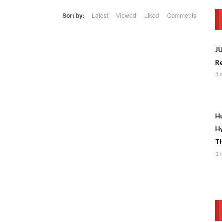
Sort by:
Latest
Viewed
Liked
Comments
J
Re
1 
Hu
Hy
Th
1 