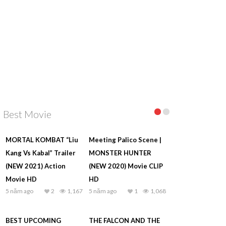
Best Movie
MORTAL KOMBAT “Liu
Meeting Palico Scene |
Kang Vs Kabal” Trailer
MONSTER HUNTER
(NEW 2021) Action
(NEW 2020) Movie CLIP
Movie HD
HD
5 năm ago
2
1,167
5 năm ago
1
1,068
BEST UPCOMING
THE FALCON AND THE