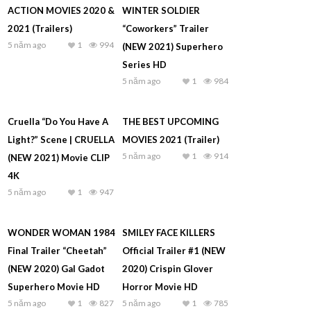
ACTION MOVIES 2020 &
WINTER SOLDIER
2021 (Trailers)
“Coworkers” Trailer
5 năm ago
1
994
(NEW 2021) Superhero
Series HD
5 năm ago
1
984
Cruella “Do You Have A
THE BEST UPCOMING
Light?” Scene | CRUELLA
MOVIES 2021 (Trailer)
5 năm ago
1
914
(NEW 2021) Movie CLIP
4K
5 năm ago
1
947
WONDER WOMAN 1984
SMILEY FACE KILLERS
Final Trailer “Cheetah”
Official Trailer #1 (NEW
(NEW 2020) Gal Gadot
2020) Crispin Glover
Superhero Movie HD
Horror Movie HD
5 năm ago
1
827
5 năm ago
1
785