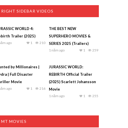
RIGHT SIDEBAR VIDEOS
URASSIC WORLD 4:
THE BEST NEW
birth Trailer (2025)
SUPERHERO MOVIES &
năm ago
1
210
SERIES 2025 (Trailers)
1 năm ago
1
259
nted by Millionaires |
JURASSIC WORLD:
dra | Full Disaster
REBIRTH Official Trailer
riller Movie
(2025) Scarlett Johansson
năm ago
1
216
Movie
1 năm ago
1
255
MT MOVIES