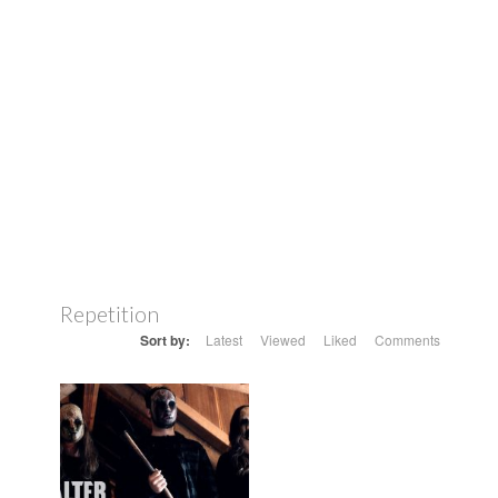
Repetition
Sort by:
Latest
Viewed
Liked
Comments