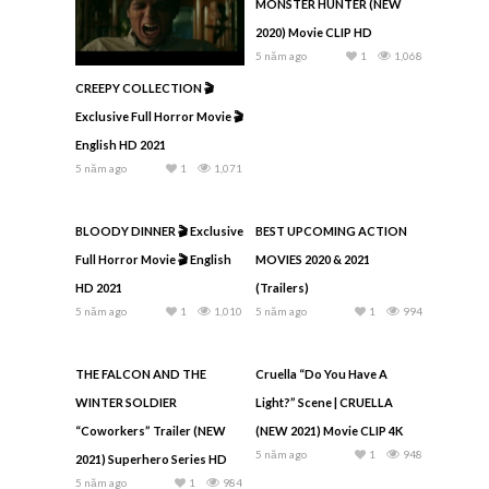
MONSTER HUNTER (NEW
2020) Movie CLIP HD
5 năm ago
1
1,068
CREEPY COLLECTION 🎬
Exclusive Full Horror Movie 🎬
English HD 2021
5 năm ago
1
1,071
BLOODY DINNER 🎬 Exclusive
BEST UPCOMING ACTION
Full Horror Movie 🎬 English
MOVIES 2020 & 2021
HD 2021
(Trailers)
5 năm ago
1
1,010
5 năm ago
1
994
THE FALCON AND THE
Cruella “Do You Have A
WINTER SOLDIER
Light?” Scene | CRUELLA
“Coworkers” Trailer (NEW
(NEW 2021) Movie CLIP 4K
5 năm ago
1
948
2021) Superhero Series HD
5 năm ago
1
984