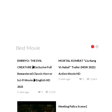
Best Movie
EMBRYO: THE EVIL
MORTAL KOMBAT “Liu Kang
CREATURE 🎬Exclusive Full
Vs Kabal” Trailer (NEW 2021)
Remastered Classic Horror
Action Movie HD
5 năm ago
2
1,169
Sci-Fi Movie 🎬 English HD
2021
5 năm ago
1
1,173
Meeting Palico Scene |