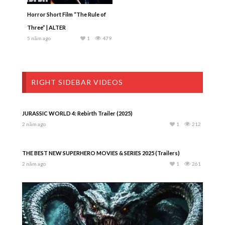
Horror Short Film “The Rule of
Three” | ALTER
5 năm ago
1
479
RIGHT SIDEBAR VIDEOS
JURASSIC WORLD 4: Rebirth Trailer (2025)
2 năm ago
1
212
THE BEST NEW SUPERHERO MOVIES & SERIES 2025 (Trailers)
2 năm ago
1
261