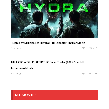
Hunted by Millionaires | Hydra | Full Disaster Thriller Movie
2 năm ago
1
216
JURASSIC WORLD: REBIRTH Official Trailer (2025) Scarlett
Johansson Movie
2 năm ago
1
258
MT MOVIES