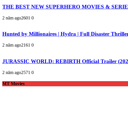
THE BEST NEW SUPERHERO MOVIES & SERIES 20
2 năm ago
260
1
0
Hunted by Millionaires | Hydra | Full Disaster Thrill
2 năm ago
216
1
0
JURASSIC WORLD: REBIRTH Official Trailer (2025)
2 năm ago
257
1
0
MT Movies