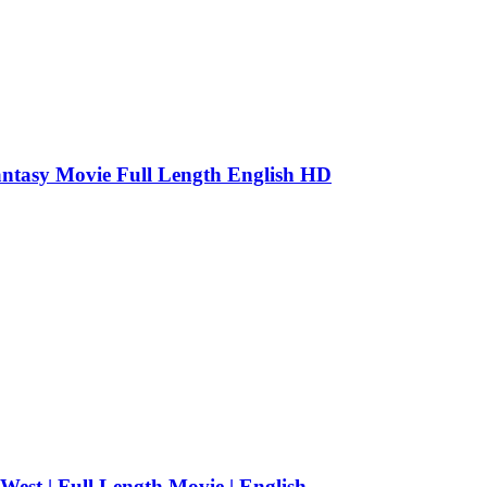
antasy Movie Full Length English HD
t | Full Length Movie | English