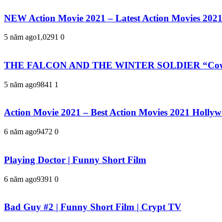
NEW Action Movie 2021 – Latest Action Movies 2021
5 năm ago
1,029
1
0
THE FALCON AND THE WINTER SOLDIER “Coworker
5 năm ago
984
1
1
Action Movie 2021 – Best Action Movies 2021 Holly
6 năm ago
947
2
0
Playing Doctor | Funny Short Film
6 năm ago
939
1
0
Bad Guy #2 | Funny Short Film | Crypt TV