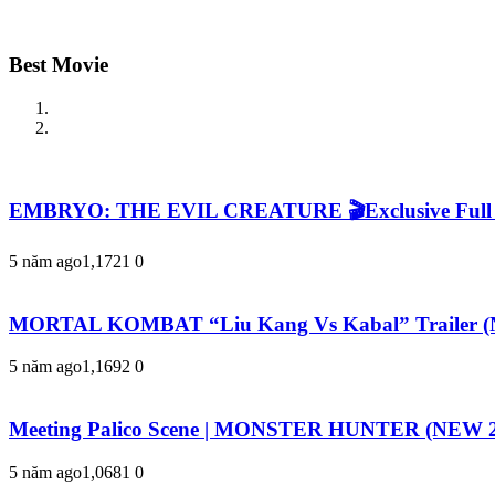
Best Movie
EMBRYO: THE EVIL CREATURE 🎬Exclusive Full Rem
5 năm ago
1,172
1
0
MORTAL KOMBAT “Liu Kang Vs Kabal” Trailer (N
5 năm ago
1,169
2
0
Meeting Palico Scene | MONSTER HUNTER (NEW 2
5 năm ago
1,068
1
0