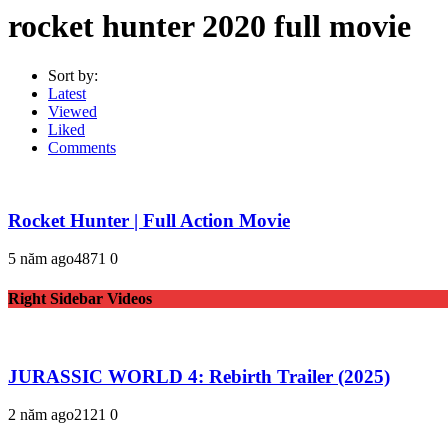
rocket hunter 2020 full movie
Sort by:
Latest
Viewed
Liked
Comments
Rocket Hunter | Full Action Movie
5 năm ago
487
1
0
Right Sidebar Videos
JURASSIC WORLD 4: Rebirth Trailer (2025)
2 năm ago
212
1
0