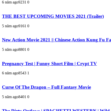
6 năm ago
923
1
0
THE BEST UPCOMING MOVIES 2021 (Trailer)
5 năm ago
916
1
0
New Action Movie 2021 || Chinese Action Kung Fu F
5 năm ago
880
1
0
Pregnancy Test | Funny Short Film | Crypt TV
6 năm ago
854
3
1
Curse Of The Dragon – Full Fantasy Movie
5 năm ago
840
1
0
The Dirty Outlaws | SPAGHETTI WESTERN | Wild Wes