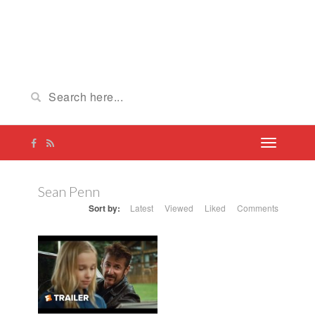
Sean Penn
Sort by:
Latest
Viewed
Liked
Comments