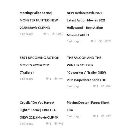
Meeting Palico Scene |
NEW Action Movie 2021 –
MONSTER HUNTER (NEW
Latest Action Movies 2021
2020) Movie CLIP HD
Hollywood – Best Action
5 năm ago
1
1,068
Movies Full HD
5 năm ago
1
1,029
BEST UPCOMING ACTION
THE FALCON AND THE
MOVIES 2020 & 2021
WINTER SOLDIER
(Trailers)
“Coworkers” Trailer (NEW
5 năm ago
1
994
2021) Superhero Series HD
5 năm ago
1
984
Cruella “Do You Have A
Playing Doctor | Funny Short
Light?” Scene | CRUELLA
Film
6 năm ago
1
939
(NEW 2021) Movie CLIP 4K
5 năm ago
1
948