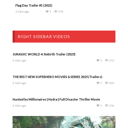
Flag Day Trailer #1 (2021)
5 năm ago
1
376
RIGHT SIDEBAR VIDEOS
JURASSIC WORLD 4: Rebirth Trailer (2025)
2 năm ago
1
212
THE BEST NEW SUPERHERO MOVIES & SERIES 2025 (Trailers)
2 năm ago
1
260
Hunted by Millionaires | Hydra | Full Disaster Thriller Movie
2 năm ago
1
216