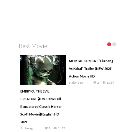
Best Movie
MORTAL KOMBAT “Liu Kang
Vs Kabal” Trailer (NEW 2021)
Action Movie HD
5 năm ago
2
1,169
EMBRYO: THE EVIL
CREATURE 🎬Exclusive Full
Remastered Classic Horror
Sci-Fi Movie 🎬 English HD
2021
5 năm ago
1
1,173