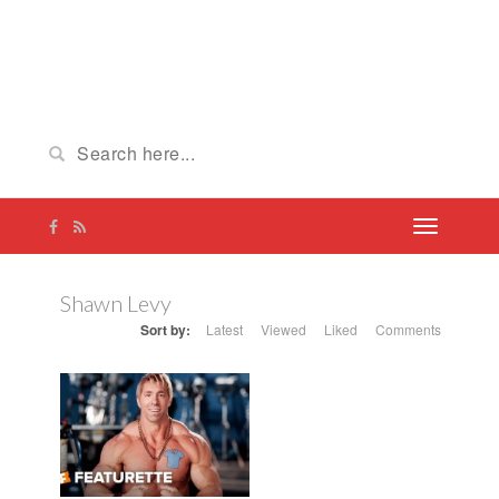
Shawn Levy
Sort by:
Latest
Viewed
Liked
Comments