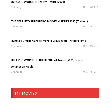
JURASSIC WORLD 4: Rebirth Trailer (2025)
1 năm ago
1
210
THE BEST NEW SUPERHERO MOVIES & SERIES 2025 (Trailers)
1 năm ago
1
258
Hunted by Millionaires | Hydra | Full Disaster Thriller Movie
1 năm ago
1
216
JURASSIC WORLD: REBIRTH Official Trailer (2025) Scarlett
Johansson Movie
1 năm ago
1
254
MT MOVIES