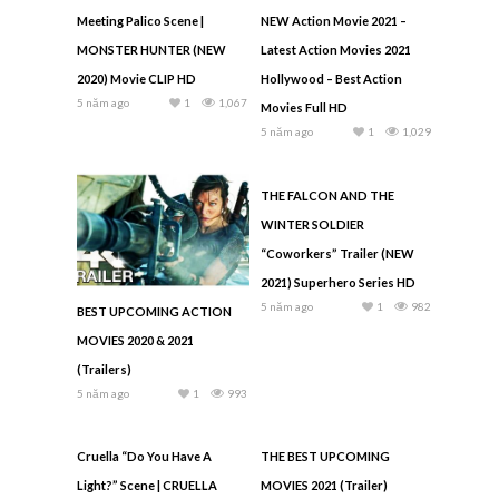
Meeting Palico Scene |
NEW Action Movie 2021 –
MONSTER HUNTER (NEW
Latest Action Movies 2021
2020) Movie CLIP HD
Hollywood – Best Action
5 năm ago
1
1,067
Movies Full HD
5 năm ago
1
1,029
THE FALCON AND THE
WINTER SOLDIER
“Coworkers” Trailer (NEW
2021) Superhero Series HD
5 năm ago
1
982
BEST UPCOMING ACTION
MOVIES 2020 & 2021
(Trailers)
5 năm ago
1
993
Cruella “Do You Have A
THE BEST UPCOMING
Light?” Scene | CRUELLA
MOVIES 2021 (Trailer)