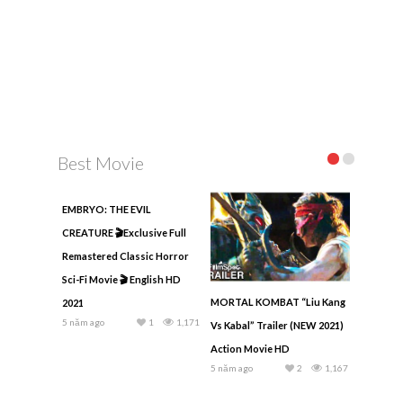
Best Movie
EMBRYO: THE EVIL
CREATURE 🎬Exclusive Full
Remastered Classic Horror
Sci-Fi Movie 🎬 English HD
MORTAL KOMBAT “Liu Kang
2021
5 năm ago
1
1,171
Vs Kabal” Trailer (NEW 2021)
Action Movie HD
5 năm ago
2
1,167