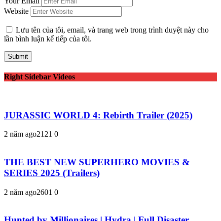
Your Email
Website
Lưu tên của tôi, email, và trang web trong trình duyệt này cho
lần bình luận kế tiếp của tôi.
Right Sidebar Videos
JURASSIC WORLD 4: Rebirth Trailer (2025)
2 năm ago
212
1
0
THE BEST NEW SUPERHERO MOVIES &
SERIES 2025 (Trailers)
2 năm ago
260
1
0
Hunted by Millionaires | Hydra | Full Disaster