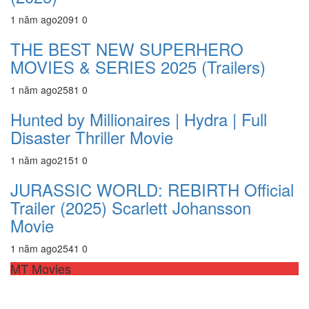
1 năm ago
209
1
0
THE BEST NEW SUPERHERO
MOVIES & SERIES 2025 (Trailers)
1 năm ago
258
1
0
Hunted by Millionaires | Hydra | Full
Disaster Thriller Movie
1 năm ago
215
1
0
JURASSIC WORLD: REBIRTH Official
Trailer (2025) Scarlett Johansson
Movie
1 năm ago
254
1
0
MT Movies