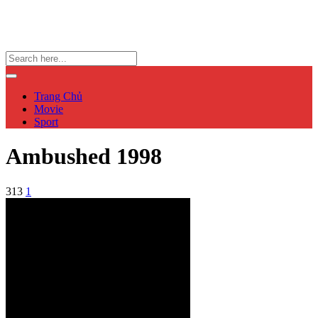
Trang Chủ
Movie
Sport
Ambushed 1998
313
1