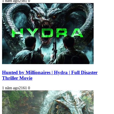
1 năm ago
258
1
0
Hunted by Millionaires | Hydra | Full Disaster
Thriller Movie
1 năm ago
216
1
0