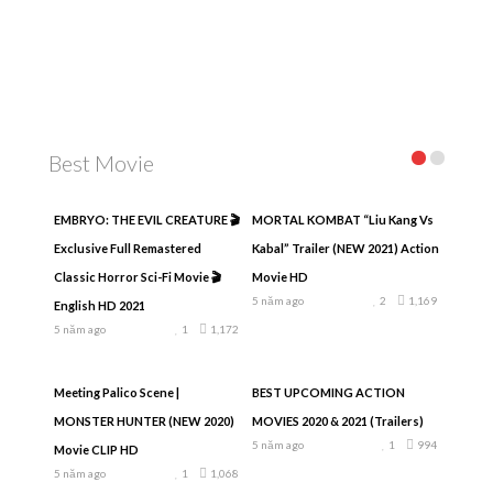
Best Movie
EMBRYO: THE EVIL CREATURE 🎬
MORTAL KOMBAT “Liu Kang Vs
Exclusive Full Remastered
Kabal” Trailer (NEW 2021) Action
Classic Horror Sci-Fi Movie 🎬
Movie HD
5 năm ago
2
1,169
English HD 2021
5 năm ago
1
1,172
Meeting Palico Scene |
BEST UPCOMING ACTION
MONSTER HUNTER (NEW 2020)
MOVIES 2020 & 2021 (Trailers)
5 năm ago
1
994
Movie CLIP HD
5 năm ago
1
1,068