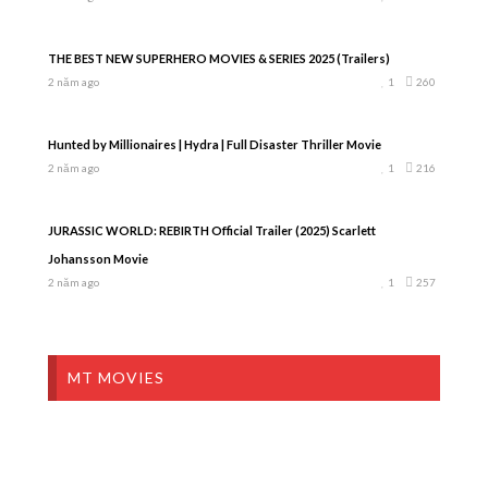
THE BEST NEW SUPERHERO MOVIES & SERIES 2025 (Trailers)
2 năm ago
1
260
Hunted by Millionaires | Hydra | Full Disaster Thriller Movie
2 năm ago
1
216
JURASSIC WORLD: REBIRTH Official Trailer (2025) Scarlett
Johansson Movie
2 năm ago
1
257
MT MOVIES