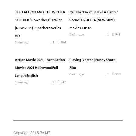
THE FALCON AND THE WINTER
Cruella “Do You Have A Light?”
SOLDIER “Coworkers” Trailer
Scene | CRUELLA (NEW 2021)
(NEW 2021) Superhero Series
Movie CLIP 4K
5 năm ago
1
948
HD
5 năm ago
1
984
Action Movie 2021 – Best Action
Playing Doctor | Funny Short
Movies 2021 HollywoodFull
Film
6 năm ago
1
939
Length English
6 năm ago
2
947
Copyright 2015 By MT