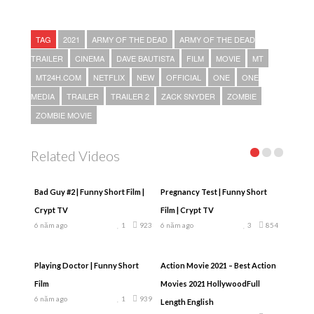
TAG
2021
ARMY OF THE DEAD
ARMY OF THE DEAD
TRAILER
CINEMA
DAVE BAUTISTA
FILM
MOVIE
MT
MT24H.COM
NETFLIX
NEW
OFFICIAL
ONE
ONE
MEDIA
TRAILER
TRAILER 2
ZACK SNYDER
ZOMBIE
ZOMBIE MOVIE
Related Videos
Bad Guy #2 | Funny Short Film |
Pregnancy Test | Funny Short
Crypt TV
Film | Crypt TV
6 năm ago
1
923
6 năm ago
3
854
Playing Doctor | Funny Short
Action Movie 2021 – Best Action
Film
Movies 2021 HollywoodFull
6 năm ago
1
939
Length English