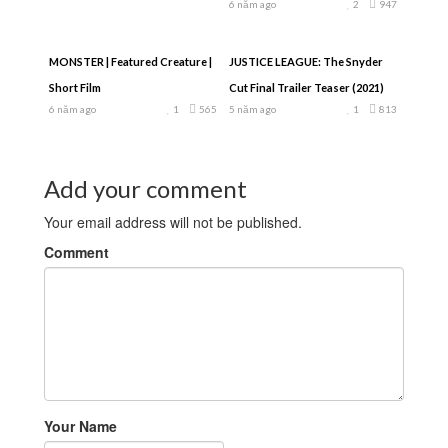
6 năm ago
2
947
MONSTER | Featured Creature |
JUSTICE LEAGUE: The Snyder
Short Film
Cut Final Trailer Teaser (2021)
6 năm ago
1
565
5 năm ago
1
813
Add your comment
Your email address will not be published.
Comment
Your Name