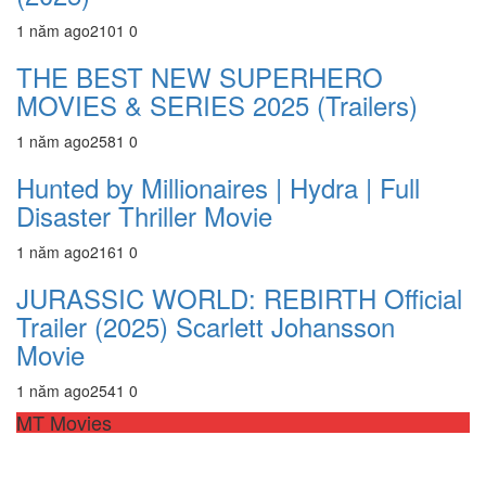
1 năm ago
210
1
0
THE BEST NEW SUPERHERO
MOVIES & SERIES 2025 (Trailers)
1 năm ago
258
1
0
Hunted by Millionaires | Hydra | Full
Disaster Thriller Movie
1 năm ago
216
1
0
JURASSIC WORLD: REBIRTH Official
Trailer (2025) Scarlett Johansson
Movie
1 năm ago
254
1
0
MT Movies