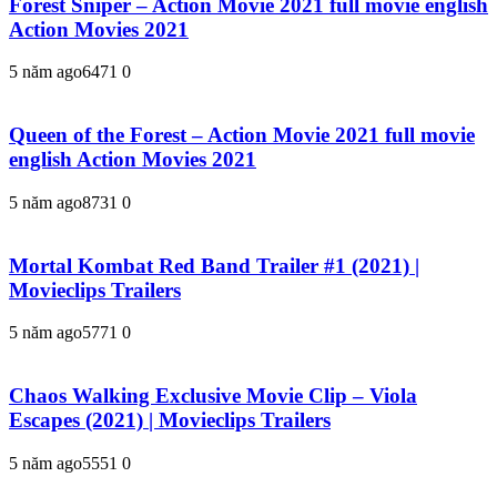
Forest Sniper – Action Movie 2021 full movie english
Action Movies 2021
5 năm ago
647
1
0
Queen of the Forest – Action Movie 2021 full movie
english Action Movies 2021
5 năm ago
873
1
0
Mortal Kombat Red Band Trailer #1 (2021) |
Movieclips Trailers
5 năm ago
577
1
0
Chaos Walking Exclusive Movie Clip – Viola
Escapes (2021) | Movieclips Trailers
5 năm ago
555
1
0