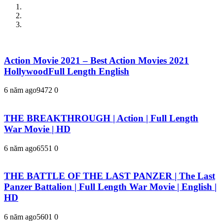
Action Movie 2021 – Best Action Movies 2021
HollywoodFull Length English
6 năm ago
947
2
0
THE BREAKTHROUGH | Action | Full Length
War Movie | HD
6 năm ago
655
1
0
THE BATTLE OF THE LAST PANZER | The Last
Panzer Battalion | Full Length War Movie | English |
HD
6 năm ago
560
1
0