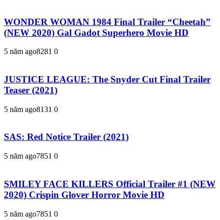
WONDER WOMAN 1984 Final Trailer “Cheetah”
(NEW 2020) Gal Gadot Superhero Movie HD
5 năm ago
828
1
0
JUSTICE LEAGUE: The Snyder Cut Final Trailer
Teaser (2021)
5 năm ago
813
1
0
SAS: Red Notice Trailer (2021)
5 năm ago
785
1
0
SMILEY FACE KILLERS Official Trailer #1 (NEW
2020) Crispin Glover Horror Movie HD
5 năm ago
785
1
0