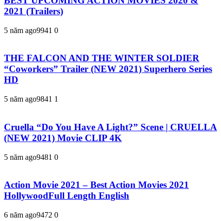
BEST UPCOMING ACTION MOVIES 2020 &
2021 (Trailers)
5 năm ago
994
1
0
THE FALCON AND THE WINTER SOLDIER
“Coworkers” Trailer (NEW 2021) Superhero Series
HD
5 năm ago
984
1
1
Cruella “Do You Have A Light?” Scene | CRUELLA
(NEW 2021) Movie CLIP 4K
5 năm ago
948
1
0
Action Movie 2021 – Best Action Movies 2021
HollywoodFull Length English
6 năm ago
947
2
0