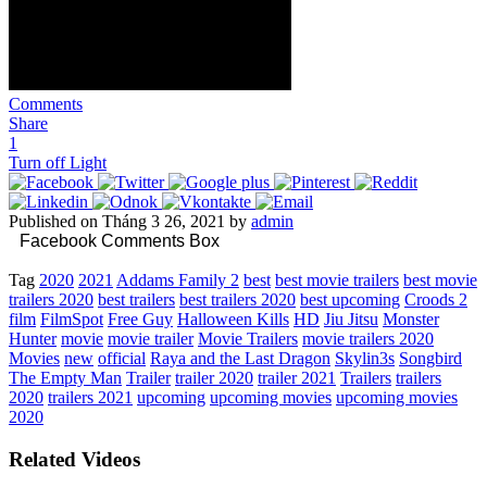
Comments
Share
1
Turn off Light
Published on Tháng 3 26, 2021 by
admin
Facebook Comments Box
Tag
2020
2021
Addams Family 2
best
best movie trailers
best movie
trailers 2020
best trailers
best trailers 2020
best upcoming
Croods 2
film
FilmSpot
Free Guy
Halloween Kills
HD
Jiu Jitsu
Monster
Hunter
movie
movie trailer
Movie Trailers
movie trailers 2020
Movies
new
official
Raya and the Last Dragon
Skylin3s
Songbird
The Empty Man
Trailer
trailer 2020
trailer 2021
Trailers
trailers
2020
trailers 2021
upcoming
upcoming movies
upcoming movies
2020
Related Videos