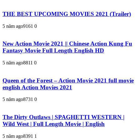
THE BEST UPCOMING MOVIES 2021 (Trailer)
5 năm ago
916
1
0
New Action Movie 2021 || Chinese Action Kung Fu
Fantasy Movie Full Length English HD
5 năm ago
881
1
0
Queen of the Forest – Action Movie 2021 full movie
english Action Movies 2021
5 năm ago
873
1
0
The Dirty Outlaws | SPAGHETTI WESTERN |
Wild West | Full Length Movie | English
5 năm ago
839
1
1