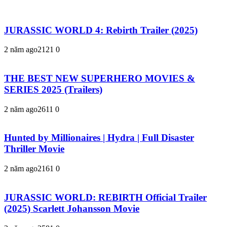
JURASSIC WORLD 4: Rebirth Trailer (2025)
2 năm ago
212
1
0
THE BEST NEW SUPERHERO MOVIES &
SERIES 2025 (Trailers)
2 năm ago
261
1
0
Hunted by Millionaires | Hydra | Full Disaster
Thriller Movie
2 năm ago
216
1
0
JURASSIC WORLD: REBIRTH Official Trailer
(2025) Scarlett Johansson Movie