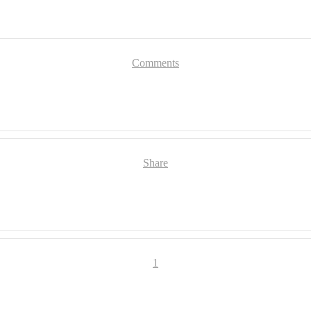
Comments
Share
1