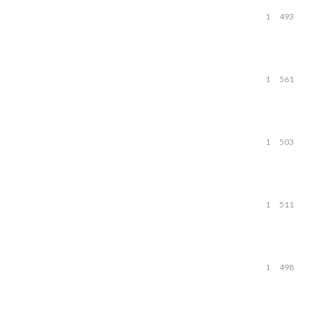
1
493
1
561
1
503
1
511
1
498