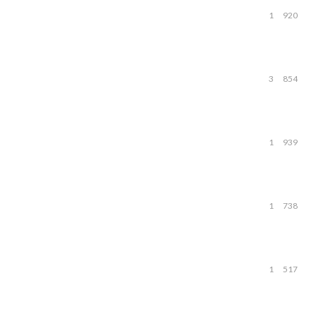
1
920
3
854
1
939
1
738
1
517