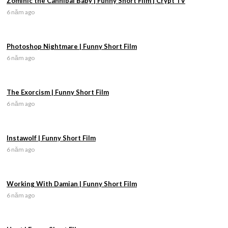
Zominic the Cannibal Baby | Funny Short Film | Crypt TV
6 năm ago
Photoshop Nightmare | Funny Short Film
6 năm ago
The Exorcism | Funny Short Film
6 năm ago
Instawolf | Funny Short Film
6 năm ago
Working With Damian | Funny Short Film
6 năm ago