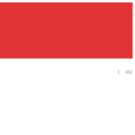
1
462