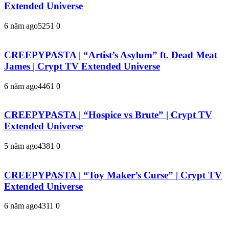
Extended Universe
6 năm ago
525
1
0
CREEPYPASTA | “Artist’s Asylum” ft. Dead Meat
James | Crypt TV Extended Universe
6 năm ago
446
1
0
CREEPYPASTA | “Hospice vs Brute” | Crypt TV
Extended Universe
5 năm ago
438
1
0
CREEPYPASTA | “Toy Maker’s Curse” | Crypt TV
Extended Universe
6 năm ago
431
1
0