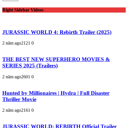
Right Sidebar Videos
JURASSIC WORLD 4: Rebirth Trailer (2025)
2 năm ago
212
1
0
THE BEST NEW SUPERHERO MOVIES &
SERIES 2025 (Trailers)
2 năm ago
260
1
0
Hunted by Millionaires | Hydra | Full Disaster
Thriller Movie
2 năm ago
216
1
0
JURASSIC WORLD: REBIRTH Official Trailer