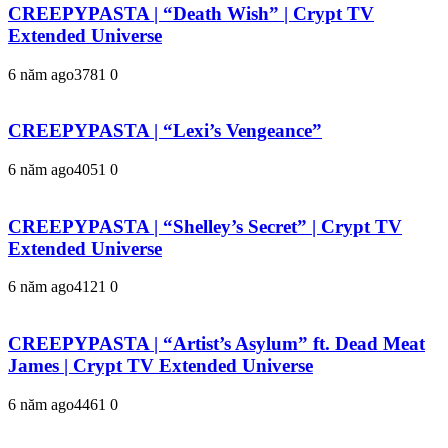
CREEPYPASTA | “Death Wish” | Crypt TV
Extended Universe
6 năm ago
378
1
0
CREEPYPASTA | “Lexi’s Vengeance”
6 năm ago
405
1
0
CREEPYPASTA | “Shelley’s Secret” | Crypt TV
Extended Universe
6 năm ago
412
1
0
CREEPYPASTA | “Artist’s Asylum” ft. Dead Meat
James | Crypt TV Extended Universe
6 năm ago
446
1
0