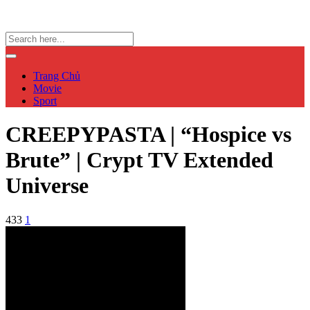
Trang Chủ
Movie
Sport
CREEPYPASTA | “Hospice vs
Brute” | Crypt TV Extended
Universe
433
1