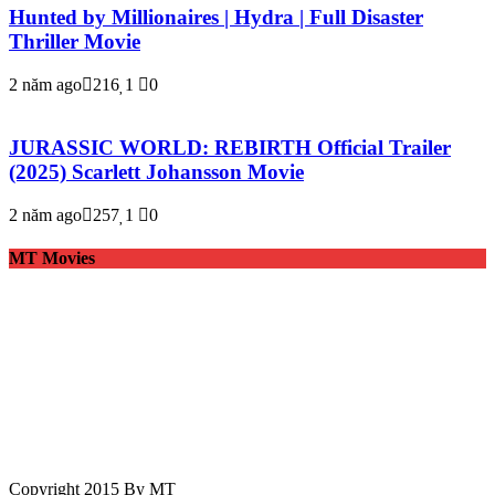
Hunted by Millionaires | Hydra | Full Disaster
Thriller Movie
2 năm ago
216
1
0
JURASSIC WORLD: REBIRTH Official Trailer
(2025) Scarlett Johansson Movie
2 năm ago
257
1
0
MT Movies
Copyright 2015 By MT