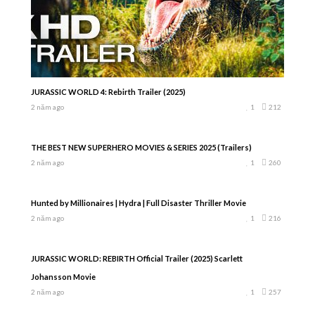
JURASSIC WORLD 4: Rebirth Trailer (2025)
2 năm ago
1
212
THE BEST NEW SUPERHERO MOVIES & SERIES 2025 (Trailers)
2 năm ago
1
260
Hunted by Millionaires | Hydra | Full Disaster Thriller Movie
2 năm ago
1
216
JURASSIC WORLD: REBIRTH Official Trailer (2025) Scarlett
Johansson Movie
2 năm ago
1
257