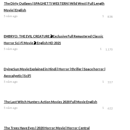
The Dirty Outlaws | SPAGHETTI WESTERN | Wild West | Full Length
Movie | English
5 năm ago
1
838
EMBRYO: THE EVIL CREATURE 🎬Exclusive Full Remastered Classic
Horror Sci-Fi Movie 🎬 English HD 2021
5 năm ago
1
1,170
Dying Sun Movie Explained in Hindi | Horror | thriller | Space horror |
Apocalyptic | SciFi
5 năm ago
1
557
The Last Witch Hunters Action Movies 2020 Full Movie English
5 năm ago
1
622
The Trees Have Eyes | 2020 Horror Movie | Horror Central