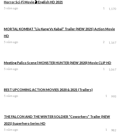
Horror Sci-Fi Movie 🎬 English HD 2021
5 năm ago
1
1,170
MORTAL KOMBAT “Liu Kang Vs Kabal” Trailer (NEW 2021) Action Movie
HD
5 năm ago
2
1,167
Meeting Palico Scene | MONSTER HUNTER (NEW 2020) Movie CLIP HD
5 năm ago
1
1,067
BEST UPCOMING ACTION MOVIES 2020 & 2021 (Trailers)
5 năm ago
1
993
THE FALCON AND THE WINTER SOLDIER “Coworkers” Trailer (NEW
2021) Superhero Series HD
5 năm ago
1
982