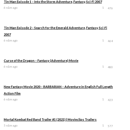
Tin Man Episode 1 – Into the Storm Adventure, Fantasy, Sci-Fi 2007
6 năm ago
1
476
Tin Man Episode 2 – Search for the Emerald Adventure, Fantasy, Sci-Fi
2007
6 năm ago
1
464
Curse of the Dragon – Fantasy (Adventure) Movie
6 năm ago
1
480
New Fantasy Movie 2020 – BARBARIAN – Adventure in English Full Length
Action Film
6 năm ago
1
423
Mortal Kombat Red Band Trailer #1 (2021) | Movieclips Trailers
5 năm ago
1
577