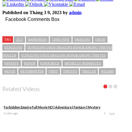
Published on Tháng 3 9, 2023 by
admin
Facebook Comments Box
TAG
2023
BARBARIAN
CHRIS PINE
DRAGONS
DRUID
DUNGEONS
DUNGEONS U0026 DRAGONS HONOR AMONG THIEVES
TRAILER
EUNGEONS U0026 DRAGONS HONOR AMONG THIEVES
FANTASY
HONOR
KINOCHECK
MICHELLE RODRIGUEZ
MOVIE
NEVERWINTER
THIEF
THIEVES
TRAILER
WIZARD
Related Videos
Forbidden Empire Full Movie HD | Adventure | Fantasy | Mystery
6 năm ago
1
525