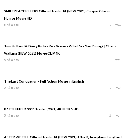
SMILEY FACE KILLERS Official Trailer #1 (NEW 2020) Crispin Glover
Horror Movie HD
5 năm ago
1
784
Tom Holland & Daisy Ridley Kiss Scene – What Are You Doing? | Chaos
Walking (NEW 2021) Movie CLIP 4K
5 năm ago
1
776
The Last Conqueror – Full Action Movie In English
5 năm ago
1
757
BATTLEFIELD 2042 Trailer (2021) 4K ULTRA HD
5 năm ago
2
753
AFTER WE FELL Official Trailer #1 (NEW 2021) After 3, Josephine Langford