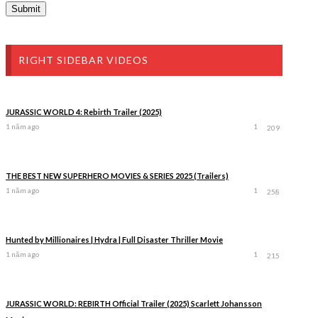
RIGHT SIDEBAR VIDEOS
JURASSIC WORLD 4: Rebirth Trailer (2025)
1 năm ago
1
209
THE BEST NEW SUPERHERO MOVIES & SERIES 2025 (Trailers)
1 năm ago
1
258
Hunted by Millionaires | Hydra | Full Disaster Thriller Movie
1 năm ago
1
215
JURASSIC WORLD: REBIRTH Official Trailer (2025) Scarlett Johansson