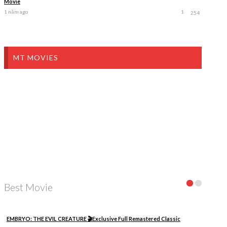
Movie
1 năm ago
1
254
MT MOVIES
Best Movie
EMBRYO: THE EVIL CREATURE 🎬Exclusive Full Remastered Classic