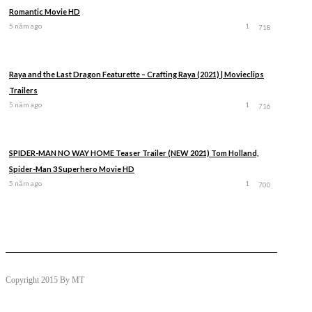
Romantic Movie HD
5 năm ago
1
718
Raya and the Last Dragon Featurette – Crafting Raya (2021) | Movieclips
Trailers
5 năm ago
1
716
SPIDER-MAN NO WAY HOME Teaser Trailer (NEW 2021) Tom Holland,
Spider-Man 3 Superhero Movie HD
5 năm ago
1
700
Copyright 2015 By MT