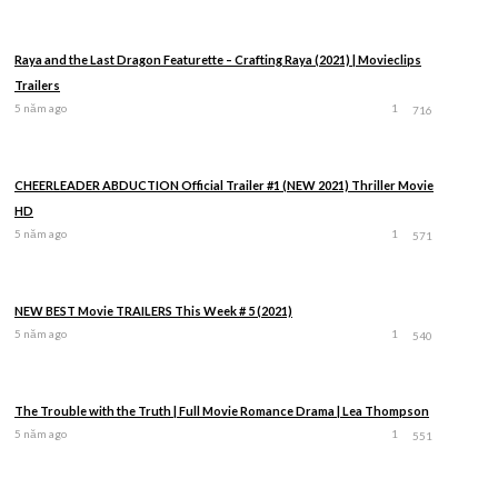
Raya and the Last Dragon Featurette – Crafting Raya (2021) | Movieclips
Trailers
5 năm ago
1
716
CHEERLEADER ABDUCTION Official Trailer #1 (NEW 2021) Thriller Movie
HD
5 năm ago
1
571
NEW BEST Movie TRAILERS This Week # 5 (2021)
5 năm ago
1
540
The Trouble with the Truth | Full Movie Romance Drama | Lea Thompson
5 năm ago
1
551