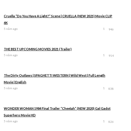
Cruella “Do You Have A Light?” Scene | CRUELLA (NEW 2021) Movie CLIP
4K
5 năm ago
1
946
THE BEST UPCOMING MOVIES 2021 (Trailer)
5 năm ago
1
914
The Dirty Outlaws | SPAGHETTI WESTERN | Wild West | Full Length
Movie | English
5 năm ago
1
838
WONDER WOMAN 1984 Final Trailer “Cheetah” (NEW 2020) Gal Gadot
Superhero Movie HD
5 năm ago
1
826