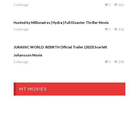
2 năm ago
1
261
Hunted by Millionaires | Hydra | Full Disaster Thriller Movie
2 năm ago
1
216
JURASSIC WORLD: REBIRTH Official Trailer (2025) Scarlett
Johansson Movie
2 năm ago
1
258
MT MOVIES