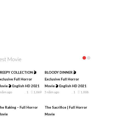
est Movie
REEPY COLLECTION 🎬
BLOODY DINNER 🎬
xclusive Full Horror
Exclusive Full Horror
ovie 🎬 English HD 2021
Movie 🎬 English HD 2021
 năm ago
1
1,069
5 năm ago
1
1,008
he Raking – Full Horror
The Sacrifice | Full Horror
ovie
Movie