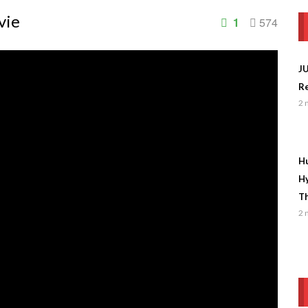
vie
1
574
J
Re
2 
Hu
Hy
Th
2 