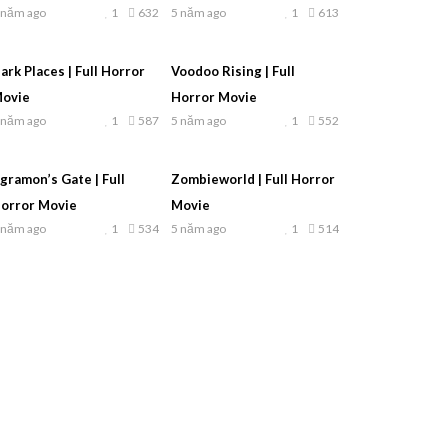
 năm ago
1
632
5 năm ago
1
613
ark Places | Full Horror
Voodoo Rising | Full
ovie
Horror Movie
 năm ago
1
587
5 năm ago
1
552
gramon’s Gate | Full
Zombieworld | Full Horror
orror Movie
Movie
 năm ago
1
534
5 năm ago
1
514