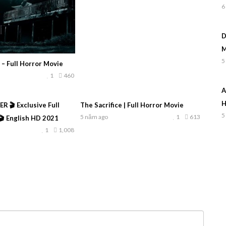
6
D
M
5
 – Full Horror Movie
1
460
A
H
 🎬 Exclusive Full
The Sacrifice | Full Horror Movie
5
5 năm ago
1
613
🎬 English HD 2021
1
1,008