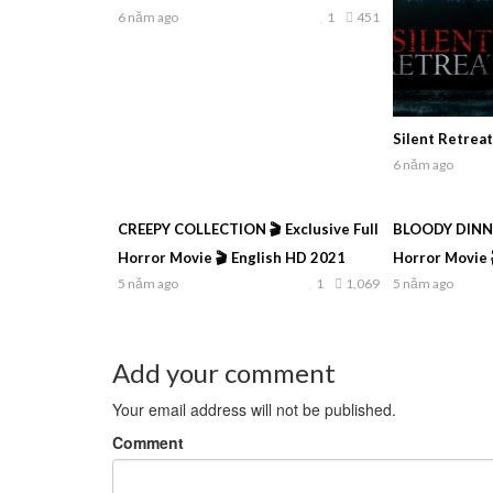
6 năm ago
1
451
Silent Retreat
6 năm ago
CREEPY COLLECTION 🎬 Exclusive Full
BLOODY DINNER
Horror Movie 🎬 English HD 2021
Horror Movie 
5 năm ago
1
1,069
5 năm ago
Add your comment
Your email address will not be published.
Comment