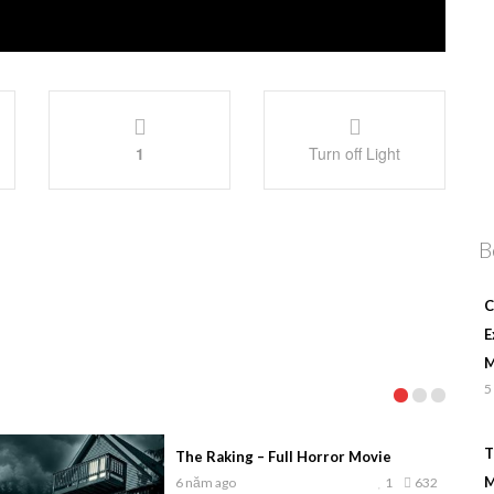
1
Turn off Light
B
C
E
M
5
T
The Raking – Full Horror Movie
M
6 năm ago
1
632