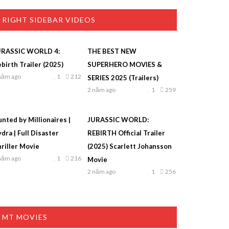
RIGHT SIDEBAR VIDEOS
URASSIC WORLD 4:
THE BEST NEW
birth Trailer (2025)
SUPERHERO MOVIES &
năm ago
1
212
SERIES 2025 (Trailers)
2 năm ago
1
259
nted by Millionaires |
JURASSIC WORLD:
dra | Full Disaster
REBIRTH Official Trailer
riller Movie
(2025) Scarlett Johansson
năm ago
1
216
Movie
2 năm ago
1
256
MT MOVIES