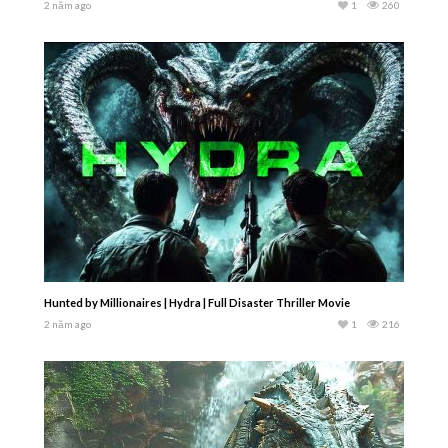
2 năm ago
1
260
Hunted by Millionaires | Hydra | Full Disaster Thriller Movie
2 năm ago
1
216