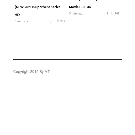
(NEW 2021) Superhero Series
Movie CLIP 4K
5 năm ago
1
948
HD
5 năm ago
1
984
Copyright 2015 By MT