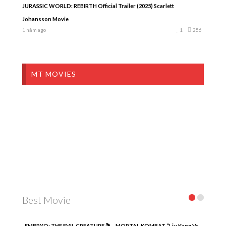
JURASSIC WORLD: REBIRTH Official Trailer (2025) Scarlett
Johansson Movie
1 năm ago
1
256
MT MOVIES
Best Movie
EMBRYO: THE EVIL CREATURE 🎬
MORTAL KOMBAT “Liu Kang Vs