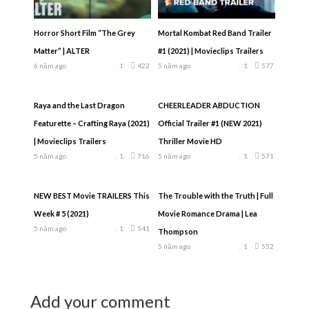
Horror Short Film “The Grey
Mortal Kombat Red Band Trailer
Matter” | ALTER
#1 (2021) | Movieclips Trailers
6 năm ago
1
422
5 năm ago
1
577
Raya and the Last Dragon
CHEERLEADER ABDUCTION
Featurette – Crafting Raya (2021)
Official Trailer #1 (NEW 2021)
| Movieclips Trailers
Thriller Movie HD
5 năm ago
1
716
5 năm ago
1
571
NEW BEST Movie TRAILERS This
The Trouble with the Truth | Full
Week # 5 (2021)
Movie Romance Drama | Lea
5 năm ago
1
541
Thompson
5 năm ago
1
552
Add your comment