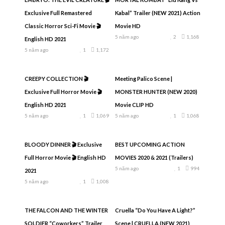
Exclusive Full Remastered
Kabal” Trailer (NEW 2021) Action
Classic Horror Sci-Fi Movie 🎬
Movie HD
5 năm ago
2
1,168
English HD 2021
5 năm ago
1
1,172
CREEPY COLLECTION 🎬
Meeting Palico Scene |
Exclusive Full Horror Movie 🎬
MONSTER HUNTER (NEW 2020)
English HD 2021
Movie CLIP HD
5 năm ago
1
1,069
5 năm ago
1
1,068
BLOODY DINNER 🎬 Exclusive
BEST UPCOMING ACTION
Full Horror Movie 🎬 English HD
MOVIES 2020 & 2021 (Trailers)
5 năm ago
1
994
2021
5 năm ago
1
1,008
THE FALCON AND THE WINTER
Cruella “Do You Have A Light?”
SOLDIER “Coworkers” Trailer
Scene | CRUELLA (NEW 2021)