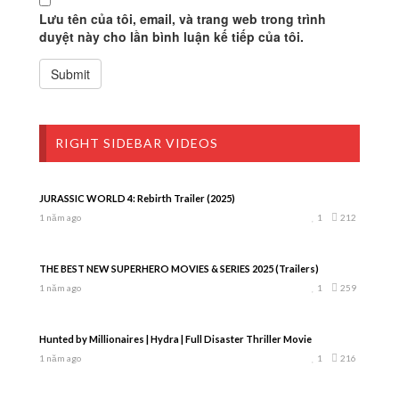
Lưu tên của tôi, email, và trang web trong trình
duyệt này cho lần bình luận kế tiếp của tôi.
RIGHT SIDEBAR VIDEOS
JURASSIC WORLD 4: Rebirth Trailer (2025)
1 năm ago
1
212
THE BEST NEW SUPERHERO MOVIES & SERIES 2025 (Trailers)
1 năm ago
1
259
Hunted by Millionaires | Hydra | Full Disaster Thriller Movie
1 năm ago
1
216