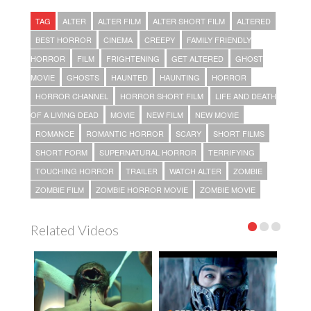
TAG
ALTER
ALTER FILM
ALTER SHORT FILM
ALTERED
BEST HORROR
CINEMA
CREEPY
FAMILY FRIENDLY
HORROR
FILM
FRIGHTENING
GET ALTERED
GHOST
MOVIE
GHOSTS
HAUNTED
HAUNTING
HORROR
HORROR CHANNEL
HORROR SHORT FILM
LIFE AND DEATH
OF A LIVING DEAD
MOVIE
NEW FILM
NEW MOVIE
ROMANCE
ROMANTIC HORROR
SCARY
SHORT FILMS
SHORT FORM
SUPERNATURAL HORROR
TERRIFYING
TOUCHING HORROR
TRAILER
WATCH ALTER
ZOMBIE
ZOMBIE FILM
ZOMBIE HORROR MOVIE
ZOMBIE MOVIE
Related Videos