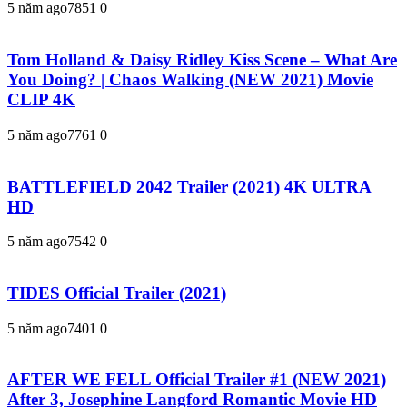
5 năm ago
785
1
0
Tom Holland & Daisy Ridley Kiss Scene – What Are
You Doing? | Chaos Walking (NEW 2021) Movie
CLIP 4K
5 năm ago
776
1
0
BATTLEFIELD 2042 Trailer (2021) 4K ULTRA
HD
5 năm ago
754
2
0
TIDES Official Trailer (2021)
5 năm ago
740
1
0
AFTER WE FELL Official Trailer #1 (NEW 2021)
After 3, Josephine Langford Romantic Movie HD