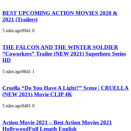
BEST UPCOMING ACTION MOVIES 2020 &
2021 (Trailers)
5 năm ago
994
1
0
THE FALCON AND THE WINTER SOLDIER
“Coworkers” Trailer (NEW 2021) Superhero Series
HD
5 năm ago
984
1
1
Cruella “Do You Have A Light?” Scene | CRUELLA
(NEW 2021) Movie CLIP 4K
5 năm ago
948
1
0
Action Movie 2021 – Best Action Movies 2021
HollywoodFull Length English