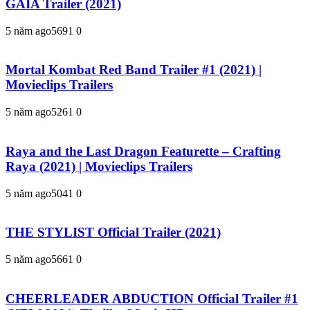
GAIA Trailer (2021)
5 năm ago
569
1
0
Mortal Kombat Red Band Trailer #1 (2021) |
Movieclips Trailers
5 năm ago
526
1
0
Raya and the Last Dragon Featurette – Crafting
Raya (2021) | Movieclips Trailers
5 năm ago
504
1
0
THE STYLIST Official Trailer (2021)
5 năm ago
566
1
0
CHEERLEADER ABDUCTION Official Trailer #1