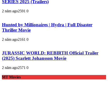
SERIES 2025 (Trailers)
2 năm ago
259
1
0
Hunted by Millionaires | Hydra | Full Disaster
Thriller Movie
2 năm ago
216
1
0
JURASSIC WORLD: REBIRTH Official Trailer
(2025) Scarlett Johansson Movie
2 năm ago
257
1
0
MT Movies