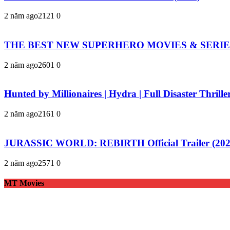
2 năm ago
212
1
0
THE BEST NEW SUPERHERO MOVIES & SERIES 20
2 năm ago
260
1
0
Hunted by Millionaires | Hydra | Full Disaster Thrill
2 năm ago
216
1
0
JURASSIC WORLD: REBIRTH Official Trailer (2025)
2 năm ago
257
1
0
MT Movies