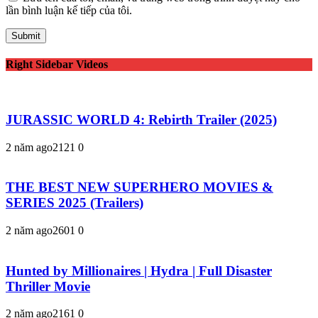
lần bình luận kế tiếp của tôi.
Right Sidebar Videos
JURASSIC WORLD 4: Rebirth Trailer (2025)
2 năm ago
212
1
0
THE BEST NEW SUPERHERO MOVIES &
SERIES 2025 (Trailers)
2 năm ago
260
1
0
Hunted by Millionaires | Hydra | Full Disaster
Thriller Movie
2 năm ago
216
1
0