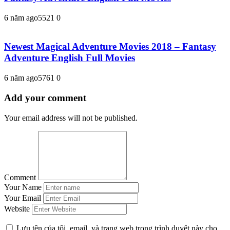
6 năm ago
552
1
0
Newest Magical Adventure Movies 2018 – Fantasy
Adventure English Full Movies
6 năm ago
576
1
0
Add your comment
Your email address will not be published.
Comment
Your Name
Your Email
Website
Lưu tên của tôi, email, và trang web trong trình duyệt này cho