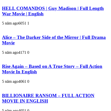
HELL COMANDOS | Guy Madison | Full Length
War Movie | English
5 năm ago
605
1
1
Alice – The Darker Side of the Mirror | Full Drama
Movie
5 năm ago
417
1
0
Rise Again – Based on A True Story – Full Action
Movie In English
5 năm ago
406
1
0
BILLIONAIRE RANSOM – FULL ACTION
MOVIE IN ENGLISH
5 năm ago
405
1
0