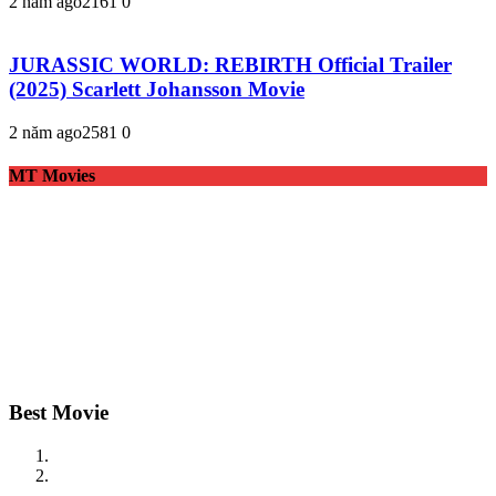
2 năm ago
216
1
0
JURASSIC WORLD: REBIRTH Official Trailer
(2025) Scarlett Johansson Movie
2 năm ago
258
1
0
MT Movies
Best Movie