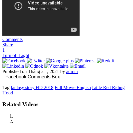
Comments
Share
1
Turn off Light
Published on Tháng 2 1, 2021 by
admin
Facebook Comments Box
Tag
fantasy story HD 2018
Full Movie English
Little Red Riding
Hood
Related Videos