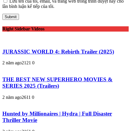
Lưu tên của tôi, email, và trang web trong trình duyệt này cho
lần bình luận kế tiếp của tôi.
Right Sidebar Videos
JURASSIC WORLD 4: Rebirth Trailer (2025)
2 năm ago
212
1
0
THE BEST NEW SUPERHERO MOVIES &
SERIES 2025 (Trailers)
2 năm ago
261
1
0
Hunted by Millionaires | Hydra | Full Disaster
Thriller Movie