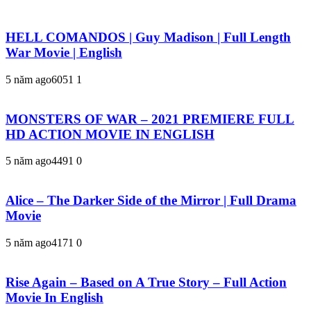
HELL COMANDOS | Guy Madison | Full Length
War Movie | English
5 năm ago
605
1
1
MONSTERS OF WAR – 2021 PREMIERE FULL
HD ACTION MOVIE IN ENGLISH
5 năm ago
449
1
0
Alice – The Darker Side of the Mirror | Full Drama
Movie
5 năm ago
417
1
0
Rise Again – Based on A True Story – Full Action
Movie In English