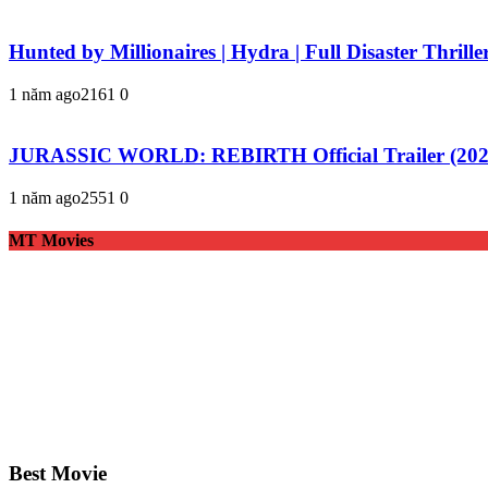
Hunted by Millionaires | Hydra | Full Disaster Thrill
1 năm ago
216
1
0
JURASSIC WORLD: REBIRTH Official Trailer (2025)
1 năm ago
255
1
0
MT Movies
Best Movie