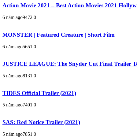
Action Movie 2021 – Best Action Movies 2021 Holly
6 năm ago
947
2
0
MONSTER | Featured Creature | Short Film
6 năm ago
565
1
0
JUSTICE LEAGUE: The Snyder Cut Final Trailer Te
5 năm ago
813
1
0
TIDES Official Trailer (2021)
5 năm ago
740
1
0
SAS: Red Notice Trailer (2021)
5 năm ago
785
1
0