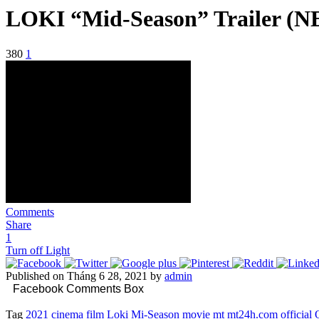
LOKI “Mid-Season” Trailer (N
380
1
Comments
Share
1
Turn off Light
Published on Tháng 6 28, 2021 by
admin
Facebook Comments Box
Tag
2021
cinema
film
Loki
Mi-Season
movie
mt
mt24h.com
official