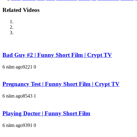
Related Videos
Bad Guy #2 | Funny Short Film | Crypt TV
6 năm ago
922
1
0
Pregnancy Test | Funny Short Film | Crypt TV
6 năm ago
854
3
1
Playing Doctor | Funny Short Film
6 năm ago
939
1
0