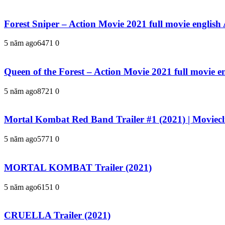
Forest Sniper – Action Movie 2021 full movie english
5 năm ago
647
1
0
Queen of the Forest – Action Movie 2021 full movie e
5 năm ago
872
1
0
Mortal Kombat Red Band Trailer #1 (2021) | Moviecli
5 năm ago
577
1
0
MORTAL KOMBAT Trailer (2021)
5 năm ago
615
1
0
CRUELLA Trailer (2021)