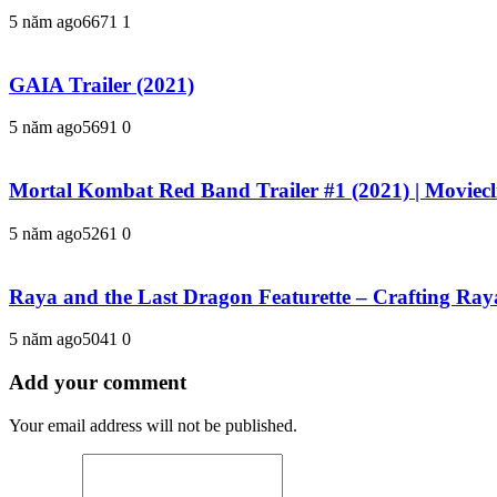
5 năm ago
667
1
1
GAIA Trailer (2021)
5 năm ago
569
1
0
Mortal Kombat Red Band Trailer #1 (2021) | Moviecli
5 năm ago
526
1
0
Raya and the Last Dragon Featurette – Crafting Raya 
5 năm ago
504
1
0
Add your comment
Your email address will not be published.