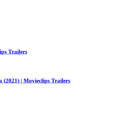
ps Trailers
(2021) | Movieclips Trailers