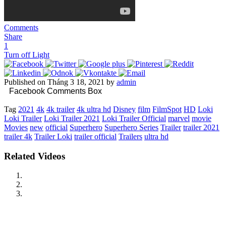
Comments
Share
1
Turn off Light
Published on Tháng 3 18, 2021 by
admin
Facebook Comments Box
Tag
2021
4k
4k trailer
4k ultra hd
Disney
film
FilmSpot
HD
Loki
Loki Trailer
Loki Trailer 2021
Loki Trailer Official
marvel
movie
Movies
new
official
Superhero
Superhero Series
Trailer
trailer 2021
trailer 4k
Trailer Loki
trailer official
Trailers
ultra hd
Related Videos