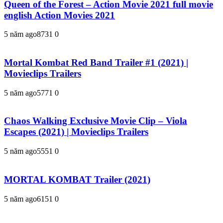
Queen of the Forest – Action Movie 2021 full movie
english Action Movies 2021
5 năm ago
873
1
0
Mortal Kombat Red Band Trailer #1 (2021) |
Movieclips Trailers
5 năm ago
577
1
0
Chaos Walking Exclusive Movie Clip – Viola
Escapes (2021) | Movieclips Trailers
5 năm ago
555
1
0
MORTAL KOMBAT Trailer (2021)
5 năm ago
615
1
0