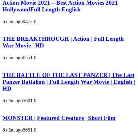
Action Movie 2021 – Best Action Movies 2021
HollywoodFull Length English
6 năm ago
947
2
0
THE BREAKTHROUGH | Action | Full Length
War Movie | HD
6 năm ago
655
1
0
THE BATTLE OF THE LAST PANZER | The Last
Panzer Battalion | Full Length War Movie | English |
HD
6 năm ago
560
1
0
MONSTER | Featured Creature | Short Film
6 năm ago
565
1
0