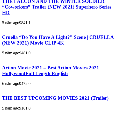
THE FALCON AND THE WINTER SOLDIER
“Coworkers” Trailer (NEW 2021) Superhero Series
HD
5 năm ago
984
1
1
Cruella “Do You Have A Light?” Scene | CRUELLA
(NEW 2021) Movie CLIP 4K
5 năm ago
948
1
0
Action Movie 2021 – Best Action Movies 2021
HollywoodFull Length English
6 năm ago
947
2
0
THE BEST UPCOMING MOVIES 2021 (Trailer)
5 năm ago
916
1
0