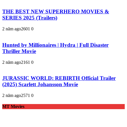
THE BEST NEW SUPERHERO MOVIES &
SERIES 2025 (Trailers)
2 năm ago
260
1
0
Hunted by Millionaires | Hydra | Full Disaster
Thriller Movie
2 năm ago
216
1
0
JURASSIC WORLD: REBIRTH Official Trailer
(2025) Scarlett Johansson Movie
2 năm ago
257
1
0
MT Movies