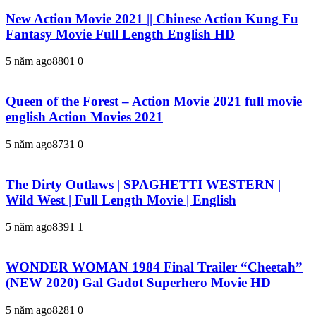
New Action Movie 2021 || Chinese Action Kung Fu
Fantasy Movie Full Length English HD
5 năm ago
880
1
0
Queen of the Forest – Action Movie 2021 full movie
english Action Movies 2021
5 năm ago
873
1
0
The Dirty Outlaws | SPAGHETTI WESTERN |
Wild West | Full Length Movie | English
5 năm ago
839
1
1
WONDER WOMAN 1984 Final Trailer “Cheetah”
(NEW 2020) Gal Gadot Superhero Movie HD
5 năm ago
828
1
0