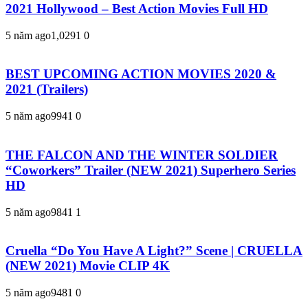
2021 Hollywood – Best Action Movies Full HD
5 năm ago
1,029
1
0
BEST UPCOMING ACTION MOVIES 2020 &
2021 (Trailers)
5 năm ago
994
1
0
THE FALCON AND THE WINTER SOLDIER
“Coworkers” Trailer (NEW 2021) Superhero Series
HD
5 năm ago
984
1
1
Cruella “Do You Have A Light?” Scene | CRUELLA
(NEW 2021) Movie CLIP 4K
5 năm ago
948
1
0