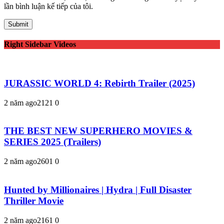
lần bình luận kế tiếp của tôi.
Right Sidebar Videos
JURASSIC WORLD 4: Rebirth Trailer (2025)
2 năm ago
212
1
0
THE BEST NEW SUPERHERO MOVIES &
SERIES 2025 (Trailers)
2 năm ago
260
1
0
Hunted by Millionaires | Hydra | Full Disaster
Thriller Movie
2 năm ago
216
1
0