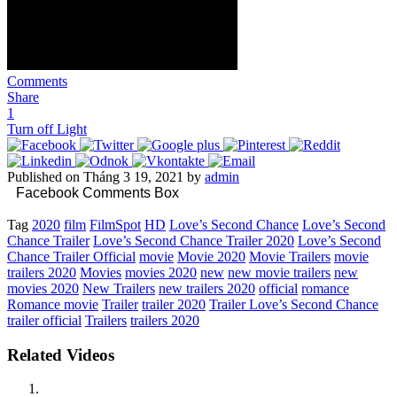
Comments
Share
1
Turn off Light
Published on Tháng 3 19, 2021 by
admin
Facebook Comments Box
Tag
2020
film
FilmSpot
HD
Love’s Second Chance
Love’s Second
Chance Trailer
Love’s Second Chance Trailer 2020
Love’s Second
Chance Trailer Official
movie
Movie 2020
Movie Trailers
movie
trailers 2020
Movies
movies 2020
new
new movie trailers
new
movies 2020
New Trailers
new trailers 2020
official
romance
Romance movie
Trailer
trailer 2020
Trailer Love’s Second Chance
trailer official
Trailers
trailers 2020
Related Videos