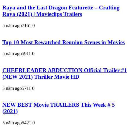
Raya and the Last Dragon Featurette – Crafting
Raya (2021) | Movieclips Trailers
5 năm ago
716
1
0
Top 10 Most Rewatched Reunion Scenes in Movies
5 năm ago
591
1
0
CHEERLEADER ABDUCTION Official Trailer #1
(NEW 2021) Thriller Movie HD
5 năm ago
571
1
0
NEW BEST Movie TRAILERS This Week # 5
(2021)
5 năm ago
542
1
0