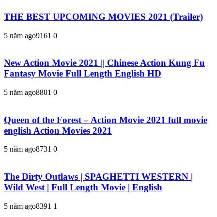
THE BEST UPCOMING MOVIES 2021 (Trailer)
5 năm ago
916
1
0
New Action Movie 2021 || Chinese Action Kung Fu
Fantasy Movie Full Length English HD
5 năm ago
880
1
0
Queen of the Forest – Action Movie 2021 full movie
english Action Movies 2021
5 năm ago
873
1
0
The Dirty Outlaws | SPAGHETTI WESTERN |
Wild West | Full Length Movie | English
5 năm ago
839
1
1