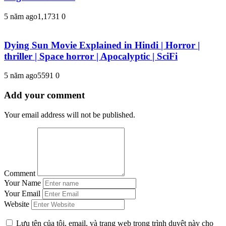
5 năm ago
1,173
1
0
Dying Sun Movie Explained in Hindi | Horror |
thriller | Space horror | Apocalyptic | SciFi
5 năm ago
559
1
0
Add your comment
Your email address will not be published.
Comment
Your Name
Your Email
Website
Lưu tên của tôi, email, và trang web trong trình duyệt này cho