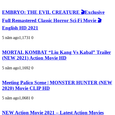
EMBRYO: THE EVIL CREATURE 🎬Exclusive
Full Remastered Classic Horror Sci-Fi Movie 🎬
English HD 2021
5 năm ago
1,173
1
0
MORTAL KOMBAT “Liu Kang Vs Kabal” Trailer
(NEW 2021) Action Movie HD
5 năm ago
1,169
2
0
Meeting Palico Scene | MONSTER HUNTER (NEW
2020) Movie CLIP HD
5 năm ago
1,068
1
0
NEW Action Movie 2021 – Latest Action Movies