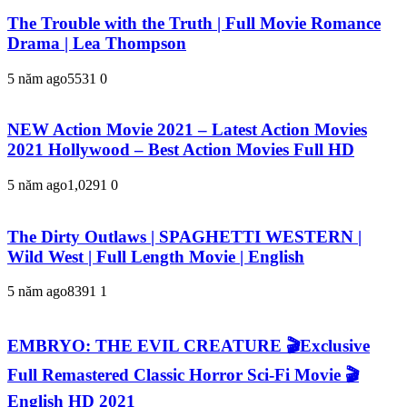
The Trouble with the Truth | Full Movie Romance
Drama | Lea Thompson
5 năm ago
553
1
0
NEW Action Movie 2021 – Latest Action Movies
2021 Hollywood – Best Action Movies Full HD
5 năm ago
1,029
1
0
The Dirty Outlaws | SPAGHETTI WESTERN |
Wild West | Full Length Movie | English
5 năm ago
839
1
1
EMBRYO: THE EVIL CREATURE 🎬Exclusive
Full Remastered Classic Horror Sci-Fi Movie 🎬
English HD 2021