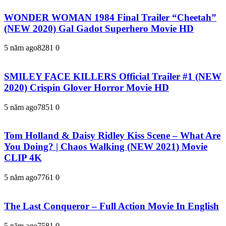
WONDER WOMAN 1984 Final Trailer “Cheetah”
(NEW 2020) Gal Gadot Superhero Movie HD
5 năm ago
828
1
0
SMILEY FACE KILLERS Official Trailer #1 (NEW
2020) Crispin Glover Horror Movie HD
5 năm ago
785
1
0
Tom Holland & Daisy Ridley Kiss Scene – What Are
You Doing? | Chaos Walking (NEW 2021) Movie
CLIP 4K
5 năm ago
776
1
0
The Last Conqueror – Full Action Movie In English
5 năm ago
758
1
0