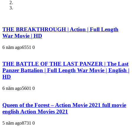
THE BREAKTHROUGH | Action | Full Length
War Movie | HD
6 năm ago
655
1
0
THE BATTLE OF THE LAST PANZER | The Last
Panzer Battalion | Full Length War Movie | English |
HD
6 năm ago
560
1
0
Queen of the Forest – Action Movie 2021 full movie
english Action Movies 2021
5 năm ago
873
1
0