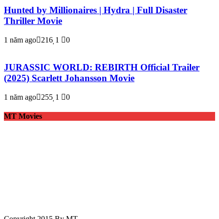
Hunted by Millionaires | Hydra | Full Disaster
Thriller Movie
1 năm ago
216
1
0
JURASSIC WORLD: REBIRTH Official Trailer
(2025) Scarlett Johansson Movie
1 năm ago
255
1
0
MT Movies
Copyright 2015 By MT