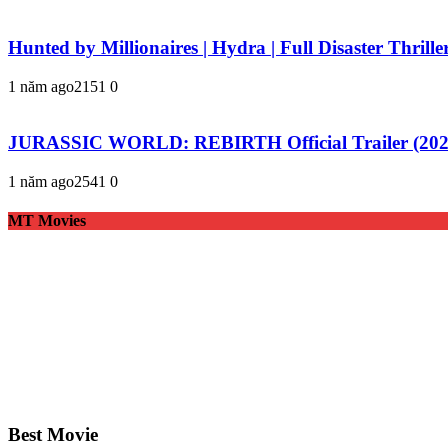
Hunted by Millionaires | Hydra | Full Disaster Thrill
1 năm ago
215
1
0
JURASSIC WORLD: REBIRTH Official Trailer (2025)
1 năm ago
254
1
0
MT Movies
Best Movie