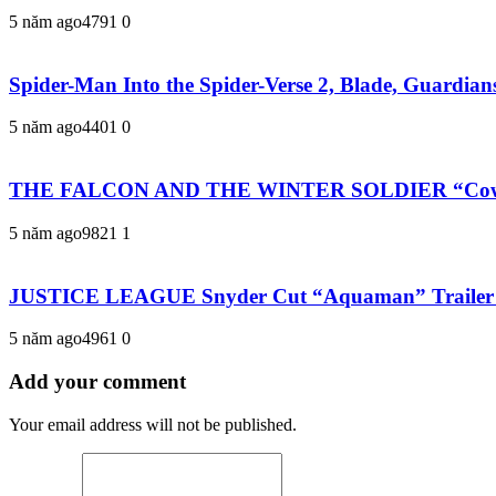
5 năm ago
479
1
0
Spider-Man Into the Spider-Verse 2, Blade, Guardia
5 năm ago
440
1
0
THE FALCON AND THE WINTER SOLDIER “Coworker
5 năm ago
982
1
1
JUSTICE LEAGUE Snyder Cut “Aquaman” Trailer 
5 năm ago
496
1
0
Add your comment
Your email address will not be published.