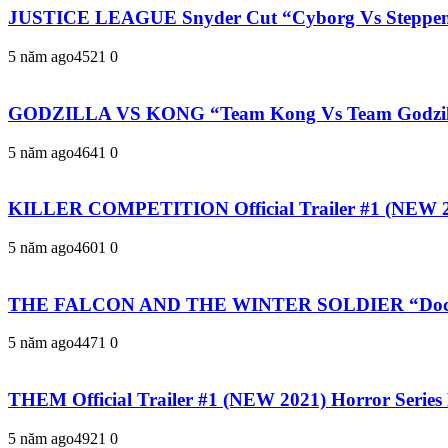
JUSTICE LEAGUE Snyder Cut “Cyborg Vs Steppenw
5 năm ago
452
1
0
GODZILLA VS KONG “Team Kong Vs Team Godzilla
5 năm ago
464
1
0
KILLER COMPETITION Official Trailer #1 (NEW 20
5 năm ago
460
1
0
THE FALCON AND THE WINTER SOLDIER “Doctor S
5 năm ago
447
1
0
THEM Official Trailer #1 (NEW 2021) Horror Serie
5 năm ago
492
1
0