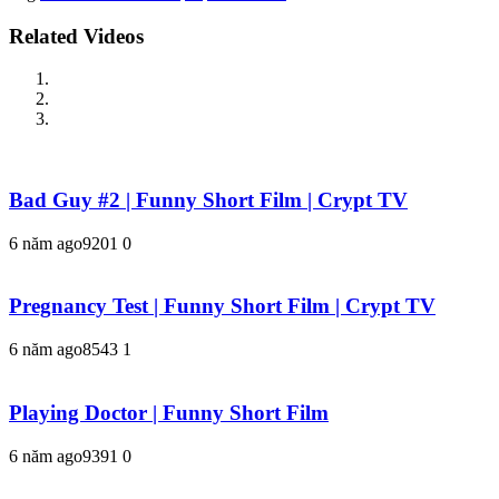
Related Videos
Bad Guy #2 | Funny Short Film | Crypt TV
6 năm ago
920
1
0
Pregnancy Test | Funny Short Film | Crypt TV
6 năm ago
854
3
1
Playing Doctor | Funny Short Film
6 năm ago
939
1
0