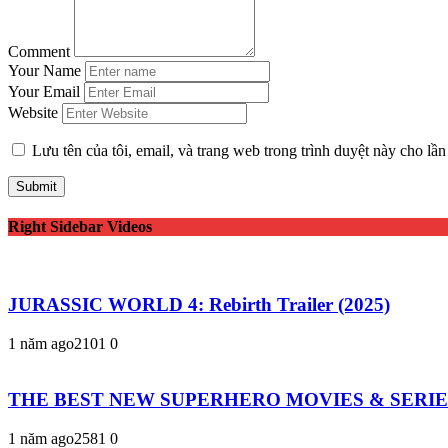
Comment
Your Name
Your Email
Website
Lưu tên của tôi, email, và trang web trong trình duyệt này cho lần 
Right Sidebar Videos
JURASSIC WORLD 4: Rebirth Trailer (2025)
1 năm ago
210
1
0
THE BEST NEW SUPERHERO MOVIES & SERIES 20
1 năm ago
258
1
0