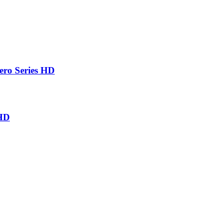
ro Series HD
 HD