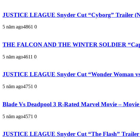
JUSTICE LEAGUE Snyder Cut “Cyborg” Trailer (
5 năm ago
486
1
0
THE FALCON AND THE WINTER SOLDIER “Captain A
5 năm ago
461
1
0
JUSTICE LEAGUE Snyder Cut “Wonder Woman vs St
5 năm ago
475
1
0
Blade Vs Deadpool 3 R-Rated Marvel Movie – Movie
5 năm ago
457
1
0
JUSTICE LEAGUE Snyder Cut “The Flash” Trailer