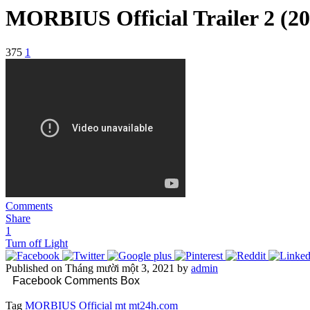
MORBIUS Official Trailer 2 (20
375
1
Comments
Share
1
Turn off Light
Published on Tháng mười một 3, 2021 by
admin
Facebook Comments Box
Tag
MORBIUS Official
mt
mt24h.com