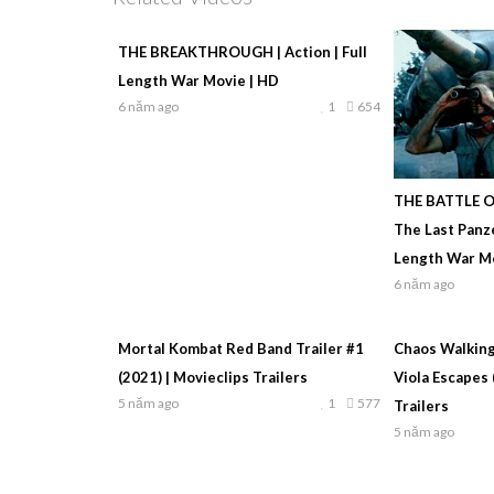
THE BREAKTHROUGH | Action | Full
Length War Movie | HD
6 năm ago
1
654
THE BATTLE O
The Last Panze
Length War Mo
6 năm ago
Mortal Kombat Red Band Trailer #1
Chaos Walking
(2021) | Movieclips Trailers
Viola Escapes 
5 năm ago
1
577
Trailers
5 năm ago