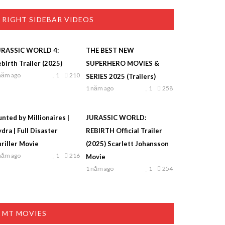
RIGHT SIDEBAR VIDEOS
URASSIC WORLD 4:
THE BEST NEW
birth Trailer (2025)
SUPERHERO MOVIES &
năm ago
1
210
SERIES 2025 (Trailers)
1 năm ago
1
258
nted by Millionaires |
JURASSIC WORLD:
dra | Full Disaster
REBIRTH Official Trailer
riller Movie
(2025) Scarlett Johansson
năm ago
1
216
Movie
1 năm ago
1
254
MT MOVIES