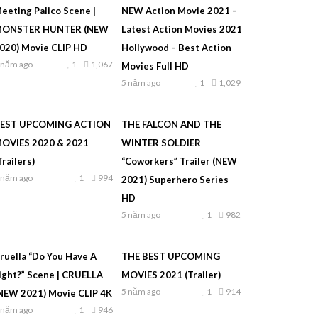
eeting Palico Scene |
NEW Action Movie 2021 –
ONSTER HUNTER (NEW
Latest Action Movies 2021
020) Movie CLIP HD
Hollywood – Best Action
 năm ago
1
1,067
Movies Full HD
5 năm ago
1
1,029
EST UPCOMING ACTION
THE FALCON AND THE
OVIES 2020 & 2021
WINTER SOLDIER
Trailers)
“Coworkers” Trailer (NEW
 năm ago
1
994
2021) Superhero Series
HD
5 năm ago
1
982
ruella “Do You Have A
THE BEST UPCOMING
ight?” Scene | CRUELLA
MOVIES 2021 (Trailer)
5 năm ago
1
914
NEW 2021) Movie CLIP 4K
 năm ago
1
946