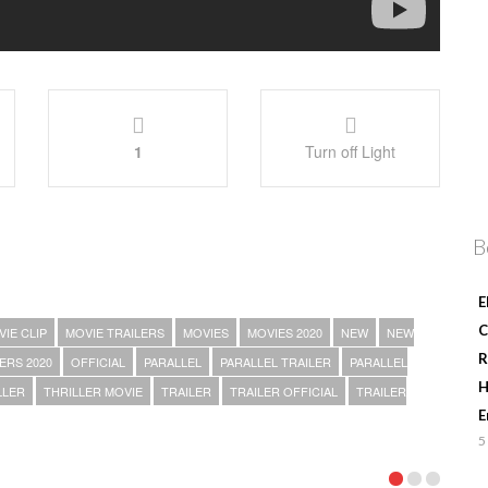
1
Turn off Light
B
E
C
IE CLIP
MOVIE TRAILERS
MOVIES
MOVIES 2020
NEW
NEW
R
ERS 2020
OFFICIAL
PARALLEL
PARALLEL TRAILER
PARALLEL
H
LLER
THRILLER MOVIE
TRAILER
TRAILER OFFICIAL
TRAILER
E
5