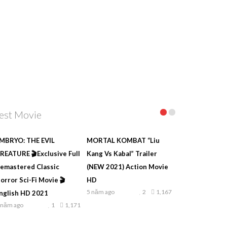
est Movie
MBRYO: THE EVIL
MORTAL KOMBAT “Liu
REATURE 🎬Exclusive Full
Kang Vs Kabal” Trailer
emastered Classic
(NEW 2021) Action Movie
orror Sci-Fi Movie 🎬
HD
5 năm ago
2
1,167
nglish HD 2021
 năm ago
1
1,171