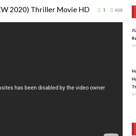
NEW 2020) Thriller Movie HD
1
498
J
Re
1 
Hu
Hy
Th
1 