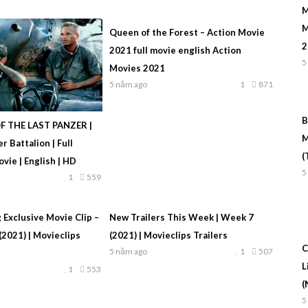
M
M
Queen of the Forest – Action Movie
2
2021 full movie english Action
5
Movies 2021
5 năm ago
1
871
B
F THE LAST PANZER |
M
r Battalion | Full
(
vie | English | HD
5
1
559
 Exclusive Movie Clip –
New Trailers This Week | Week 7
(2021) | Movieclips
(2021) | Movieclips Trailers
C
5 năm ago
1
507
L
1
553
(
5