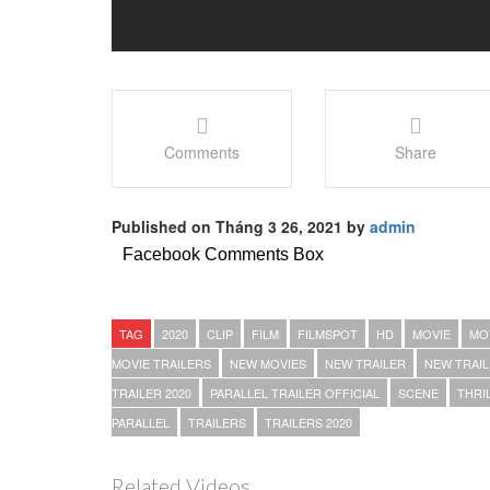
Comments
Share
Published on Tháng 3 26, 2021 by
admin
Facebook Comments Box
TAG
2020
CLIP
FILM
FILMSPOT
HD
MOVIE
MOV
MOVIE TRAILERS
NEW MOVIES
NEW TRAILER
NEW TRAIL
TRAILER 2020
PARALLEL TRAILER OFFICIAL
SCENE
THRI
PARALLEL
TRAILERS
TRAILERS 2020
Related Videos