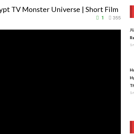
ypt TV Monster Universe | Short Film
1
355
J
Re
1 
Hu
Hy
Th
1 