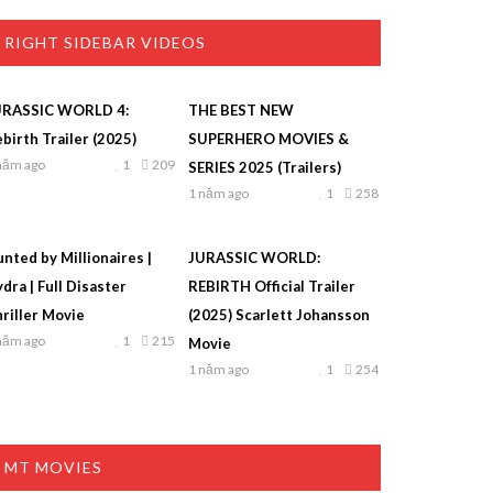
RIGHT SIDEBAR VIDEOS
URASSIC WORLD 4:
THE BEST NEW
birth Trailer (2025)
SUPERHERO MOVIES &
năm ago
1
209
SERIES 2025 (Trailers)
1 năm ago
1
258
nted by Millionaires |
JURASSIC WORLD:
dra | Full Disaster
REBIRTH Official Trailer
riller Movie
(2025) Scarlett Johansson
năm ago
1
215
Movie
1 năm ago
1
254
MT MOVIES