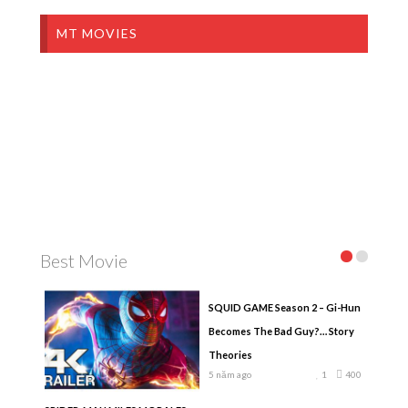
MT MOVIES
Best Movie
SQUID GAME Season 2 – Gi-Hun
Becomes The Bad Guy?… Story
Theories
5 năm ago
1
400