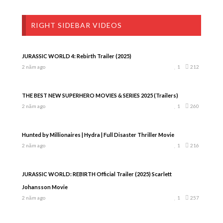
RIGHT SIDEBAR VIDEOS
JURASSIC WORLD 4: Rebirth Trailer (2025)
2 năm ago
1
212
THE BEST NEW SUPERHERO MOVIES & SERIES 2025 (Trailers)
2 năm ago
1
260
Hunted by Millionaires | Hydra | Full Disaster Thriller Movie
2 năm ago
1
216
JURASSIC WORLD: REBIRTH Official Trailer (2025) Scarlett
Johansson Movie
2 năm ago
1
257