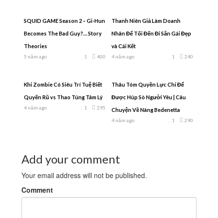
SQUID GAME Season 2 – Gi-Hun
Thanh Niên Giả Làm Doanh
Becomes The Bad Guy?… Story
Nhân Để Tối Đến Đi Săn Gái Đẹp
Theories
và Cái Kết
5 năm ago
1
400
4 năm ago
1
240
Khi Zombie Có Siêu Trí Tuệ Biết
Thâu Tóm Quyền Lực Chỉ Để
Quyến Rũ vs Thao Túng Tâm Lý
Được Húp Sò Người Yêu | Câu
4 năm ago
1
295
Chuyện Về Nàng Bedenetta
4 năm ago
1
290
Add your comment
Your email address will not be published.
Comment