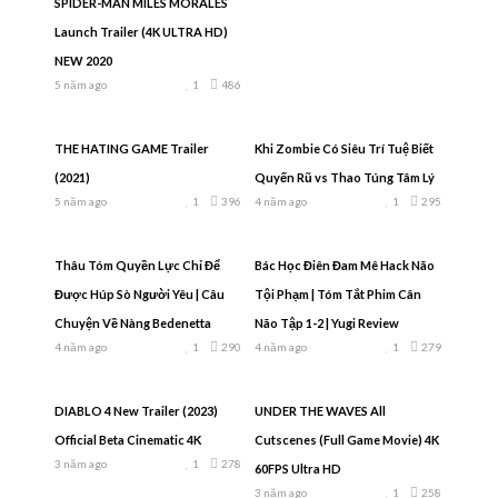
SPIDER-MAN MILES MORALES
Launch Trailer (4K ULTRA HD)
NEW 2020
5 năm ago
1
486
THE HATING GAME Trailer
Khi Zombie Có Siêu Trí Tuệ Biết
(2021)
Quyến Rũ vs Thao Túng Tâm Lý
5 năm ago
1
396
4 năm ago
1
295
Thâu Tóm Quyền Lực Chỉ Để
Bác Học Điên Đam Mê Hack Não
Được Húp Sò Người Yêu | Câu
Tội Phạm | Tóm Tắt Phim Cân
Chuyện Về Nàng Bedenetta
Não Tập 1-2 | Yugi Review
4 năm ago
1
290
4 năm ago
1
279
DIABLO 4 New Trailer (2023)
UNDER THE WAVES All
Official Beta Cinematic 4K
Cutscenes (Full Game Movie) 4K
3 năm ago
1
278
60FPS Ultra HD
3 năm ago
1
258