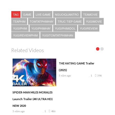
TAG
GAME
LIVE GAME
NGUOIQUANTRO
TEAMOVIE
TEAPHIM
TOMTATPHIMHAY
TRUC TIEP GAME
YUGIMOVIE
YUGIPHIM
YUGIPHIMHAY
YUGIPHIMIDOL
YUGIREVIEW
YUGIREVIEWPHIM
YUGITOMTATPHIMHAN
Related Videos
THE HATING GAME Trailer
(2021)
5 năm ago
1
396
SPIDER-MAN MILES MORALES
Launch Trailer (4K ULTRA HD)
NEW 2020
5 năm ago
1
486