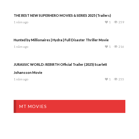
THE BEST NEW SUPERHERO MOVIES & SERIES 2025 (Trailers)
1 năm ago
1
259
Hunted by Millionaires | Hydra | Full Disaster Thriller Movie
1 năm ago
1
216
JURASSIC WORLD: REBIRTH Official Trailer (2025) Scarlett
Johansson Movie
1 năm ago
1
255
MT MOVIES