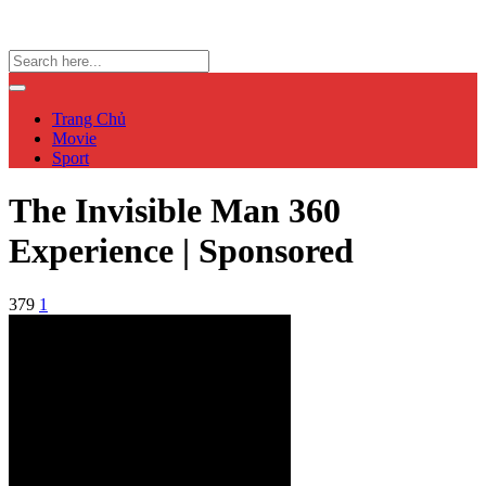
Trang Chủ
Movie
Sport
The Invisible Man 360
Experience | Sponsored
379
1