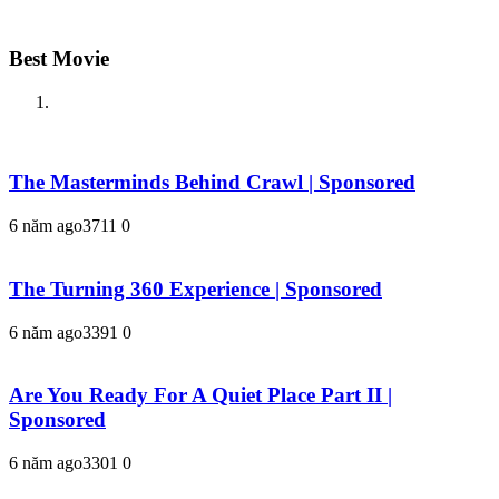
Best Movie
The Masterminds Behind Crawl | Sponsored
6 năm ago
371
1
0
The Turning 360 Experience | Sponsored
6 năm ago
339
1
0
Are You Ready For A Quiet Place Part II |
Sponsored
6 năm ago
330
1
0