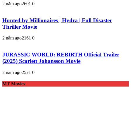
2 năm ago
260
1
0
Hunted by Millionaires | Hydra | Full Disaster
Thriller Movie
2 năm ago
216
1
0
JURASSIC WORLD: REBIRTH Official Trailer
(2025) Scarlett Johansson Movie
2 năm ago
257
1
0
MT Movies