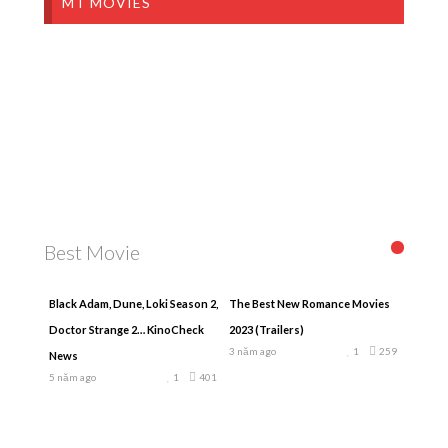
MT MOVIES
Best Movie
Black Adam, Dune, Loki Season 2,
The Best New Romance Movies
Doctor Strange 2… KinoCheck
2023 (Trailers)
3 năm ago
1
259
News
5 năm ago
1
401