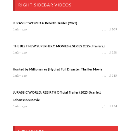
RIGHT SIDEBAR VIDEOS
JURASSIC WORLD 4: Rebirth Trailer (2025)
1 năm ago
1
209
THE BEST NEW SUPERHERO MOVIES & SERIES 2025 (Trailers)
1 năm ago
1
258
Hunted by Millionaires | Hydra | Full Disaster Thriller Movie
1 năm ago
1
215
JURASSIC WORLD: REBIRTH Official Trailer (2025) Scarlett
Johansson Movie
1 năm ago
1
254