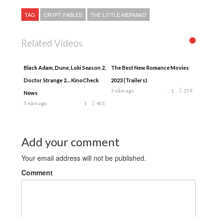
TAG
CRYPT FABLES
THE LITTLE MERMAID
Related Videos
Black Adam, Dune, Loki Season 2,
The Best New Romance Movies
Doctor Strange 2… KinoCheck
2023 (Trailers)
3 năm ago
1
259
News
5 năm ago
1
401
Add your comment
Your email address will not be published.
Comment