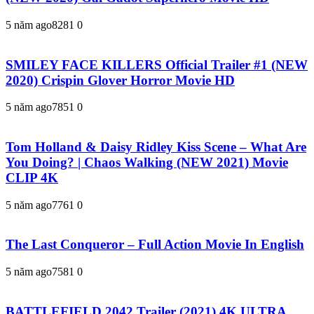
5 năm ago
828
1
0
SMILEY FACE KILLERS Official Trailer #1 (NEW
2020) Crispin Glover Horror Movie HD
5 năm ago
785
1
0
Tom Holland & Daisy Ridley Kiss Scene – What Are
You Doing? | Chaos Walking (NEW 2021) Movie
CLIP 4K
5 năm ago
776
1
0
The Last Conqueror – Full Action Movie In English
5 năm ago
758
1
0
BATTLEFIELD 2042 Trailer (2021) 4K ULTRA