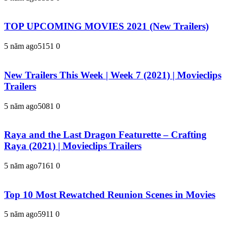
TOP UPCOMING MOVIES 2021 (New Trailers)
5 năm ago
515
1
0
New Trailers This Week | Week 7 (2021) | Movieclips
Trailers
5 năm ago
508
1
0
Raya and the Last Dragon Featurette – Crafting
Raya (2021) | Movieclips Trailers
5 năm ago
716
1
0
Top 10 Most Rewatched Reunion Scenes in Movies
5 năm ago
591
1
0