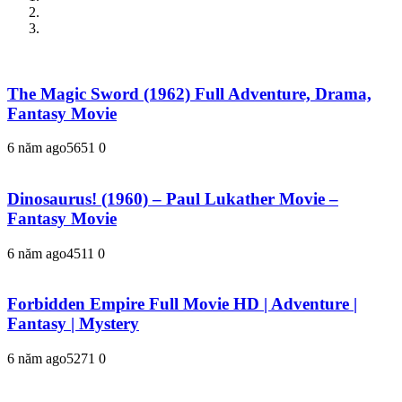
The Magic Sword (1962) Full Adventure, Drama,
Fantasy Movie
6 năm ago
565
1
0
Dinosaurus! (1960) – Paul Lukather Movie –
Fantasy Movie
6 năm ago
451
1
0
Forbidden Empire Full Movie HD | Adventure |
Fantasy | Mystery
6 năm ago
527
1
0