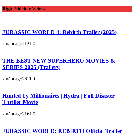
Right Sidebar Videos
JURASSIC WORLD 4: Rebirth Trailer (2025)
2 năm ago
212
1
0
THE BEST NEW SUPERHERO MOVIES &
SERIES 2025 (Trailers)
2 năm ago
261
1
0
Hunted by Millionaires | Hydra | Full Disaster
Thriller Movie
2 năm ago
216
1
0
JURASSIC WORLD: REBIRTH Official Trailer