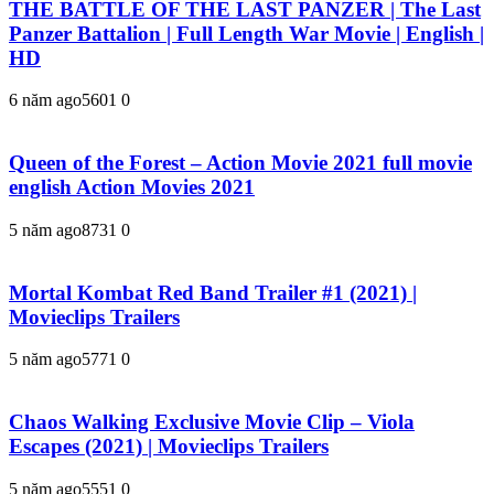
THE BATTLE OF THE LAST PANZER | The Last
Panzer Battalion | Full Length War Movie | English |
HD
6 năm ago
560
1
0
Queen of the Forest – Action Movie 2021 full movie
english Action Movies 2021
5 năm ago
873
1
0
Mortal Kombat Red Band Trailer #1 (2021) |
Movieclips Trailers
5 năm ago
577
1
0
Chaos Walking Exclusive Movie Clip – Viola
Escapes (2021) | Movieclips Trailers
5 năm ago
555
1
0