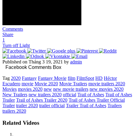
Comments
Share
1
Turn off Light
Published on Tháng 3 19, 2021 by
admin
Facebook Comments Box
Tag
2020
Fantasy
Fantasy Movie
film
FilmSpot
HD
Héctor
Escudero
movie
Movie 2020
Movie Trailers
movie trailers 2020
Movies
movies 2020
new
new movie trailers
new movies 2020
New Trailers
new trailers 2020
official
Trail of Ashes
Trail of Ashes
Trailer
Trail of Ashes Trailer 2020
Trail of Ashes Trailer Official
Trailer
trailer 2020
trailer official
Trailer Trail of Ashes
Trailers
trailers 2020
Related Videos