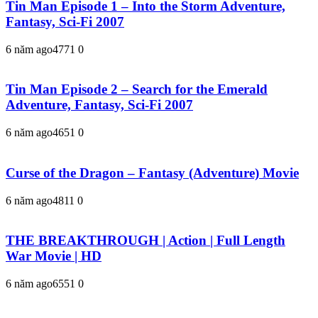
Tin Man Episode 1 – Into the Storm Adventure,
Fantasy, Sci-Fi 2007
6 năm ago
477
1
0
Tin Man Episode 2 – Search for the Emerald
Adventure, Fantasy, Sci-Fi 2007
6 năm ago
465
1
0
Curse of the Dragon – Fantasy (Adventure) Movie
6 năm ago
481
1
0
THE BREAKTHROUGH | Action | Full Length
War Movie | HD
6 năm ago
655
1
0