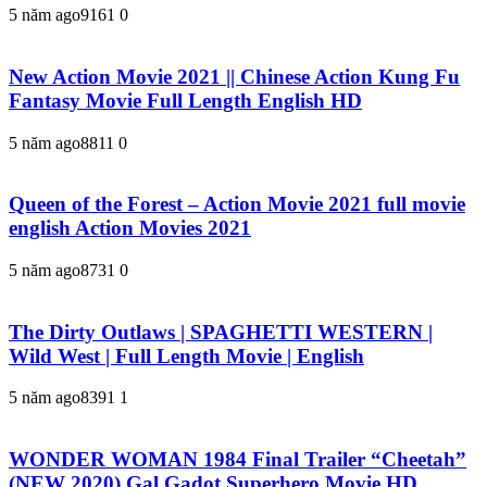
5 năm ago
916
1
0
New Action Movie 2021 || Chinese Action Kung Fu
Fantasy Movie Full Length English HD
5 năm ago
881
1
0
Queen of the Forest – Action Movie 2021 full movie
english Action Movies 2021
5 năm ago
873
1
0
The Dirty Outlaws | SPAGHETTI WESTERN |
Wild West | Full Length Movie | English
5 năm ago
839
1
1
WONDER WOMAN 1984 Final Trailer “Cheetah”
(NEW 2020) Gal Gadot Superhero Movie HD