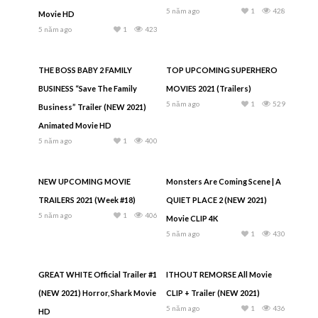
5 năm ago
1
428
Movie HD
5 năm ago
1
423
THE BOSS BABY 2 FAMILY
TOP UPCOMING SUPERHERO
BUSINESS “Save The Family
MOVIES 2021 (Trailers)
5 năm ago
1
529
Business” Trailer (NEW 2021)
Animated Movie HD
5 năm ago
1
400
NEW UPCOMING MOVIE
Monsters Are Coming Scene | A
TRAILERS 2021 (Week #18)
QUIET PLACE 2 (NEW 2021)
5 năm ago
1
406
Movie CLIP 4K
5 năm ago
1
430
GREAT WHITE Official Trailer #1
ITHOUT REMORSE All Movie
(NEW 2021) Horror, Shark Movie
CLIP + Trailer (NEW 2021)
5 năm ago
1
436
HD