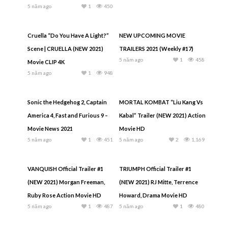
5 năm ago
1
450
Cruella “Do You Have A Light?”
NEW UPCOMING MOVIE
Scene | CRUELLA (NEW 2021)
TRAILERS 2021 (Weekly #17)
5 năm ago
1
458
Movie CLIP 4K
5 năm ago
1
948
Sonic the Hedgehog 2, Captain
MORTAL KOMBAT “Liu Kang Vs
America 4, Fast and Furious 9 –
Kabal” Trailer (NEW 2021) Action
Movie News 2021
Movie HD
5 năm ago
1
451
5 năm ago
2
1,169
VANQUISH Official Trailer #1
TRIUMPH Official Trailer #1
(NEW 2021) Morgan Freeman,
(NEW 2021) RJ Mitte, Terrence
Ruby Rose Action Movie HD
Howard, Drama Movie HD
5 năm ago
1
487
5 năm ago
1
480