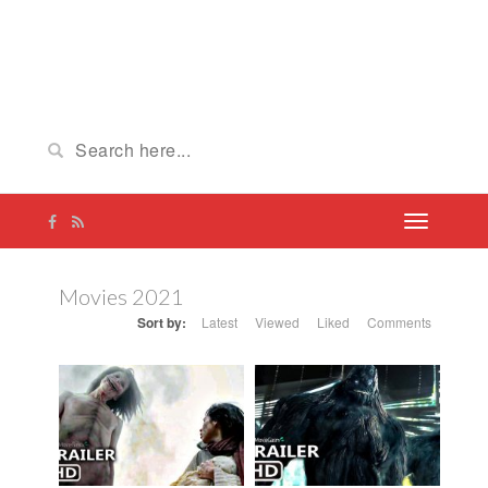
Movies 2021
Sort by:
Latest
Viewed
Liked
Comments