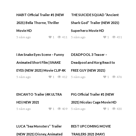
HABIT Official Trailer #1 (NEW
THE SUICIDE SQUAD “Ancient
2021) Bella Thorne, Thriller
Shark God” Trailer (NEW 2021)
Movie HD
Superhero Movie HD
5 năm ago
1
411
5 năm ago
1
451
I Am Snake Eyes Scene – Funny
DEADPOOL 3 Teaser –
Animated Short Film | SNAKE
Deadpool and Korg React to
EYES (NEW 2021) Movie CLIP 4K
FREE GUY (NEW 2021)
5 năm ago
1
412
5 năm ago
1
476
ENCANTO Trailer (4K ULTRA
PIG Official Trailer #1 (NEW
HD) NEW 2021
2021) Nicolas Cage Movie HD
5 năm ago
1
409
5 năm ago
1
430
LUCA “Sea Monsters” Trailer
BEST UPCOMING MOVIE
(NEW 2021) Disney, Animated
TRAILERS 2021 (MAY)