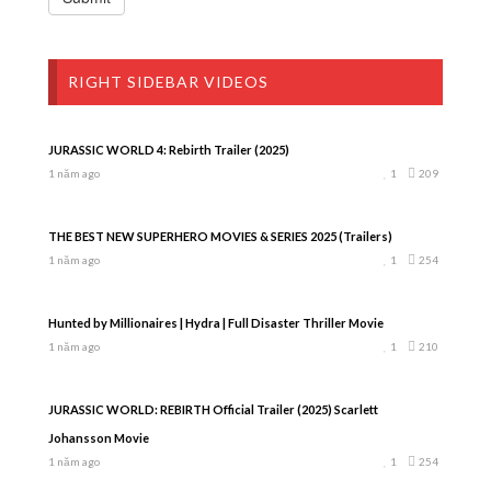
RIGHT SIDEBAR VIDEOS
JURASSIC WORLD 4: Rebirth Trailer (2025)
1 năm ago
1
209
THE BEST NEW SUPERHERO MOVIES & SERIES 2025 (Trailers)
1 năm ago
1
254
Hunted by Millionaires | Hydra | Full Disaster Thriller Movie
1 năm ago
1
210
JURASSIC WORLD: REBIRTH Official Trailer (2025) Scarlett
Johansson Movie
1 năm ago
1
254