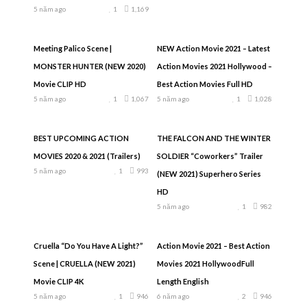
5 năm ago
1
1,169
Meeting Palico Scene |
NEW Action Movie 2021 – Latest
MONSTER HUNTER (NEW 2020)
Action Movies 2021 Hollywood –
Movie CLIP HD
Best Action Movies Full HD
5 năm ago
1
1,067
5 năm ago
1
1,028
BEST UPCOMING ACTION
THE FALCON AND THE WINTER
MOVIES 2020 & 2021 (Trailers)
SOLDIER “Coworkers” Trailer
5 năm ago
1
993
(NEW 2021) Superhero Series
HD
5 năm ago
1
982
Cruella “Do You Have A Light?”
Action Movie 2021 – Best Action
Scene | CRUELLA (NEW 2021)
Movies 2021 HollywoodFull
Movie CLIP 4K
Length English
5 năm ago
1
946
6 năm ago
2
946