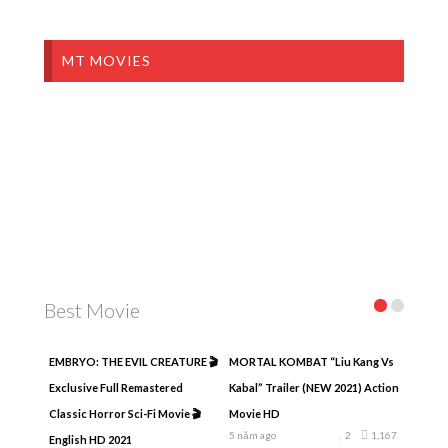
MT MOVIES
Best Movie
EMBRYO: THE EVIL CREATURE 🎬
MORTAL KOMBAT “Liu Kang Vs
Exclusive Full Remastered
Kabal” Trailer (NEW 2021) Action
Classic Horror Sci-Fi Movie 🎬
Movie HD
5 năm ago
2
1,167
English HD 2021