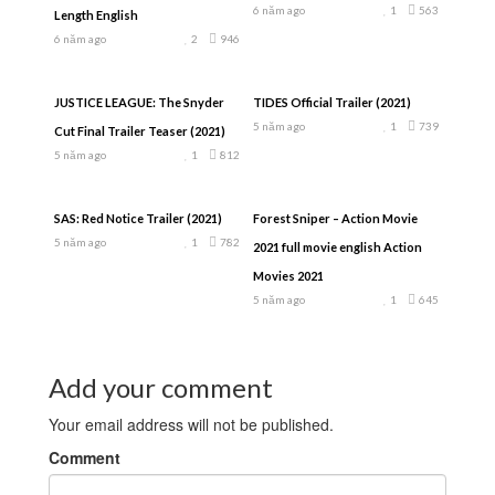
6 năm ago
1
563
Length English
6 năm ago
2
946
JUSTICE LEAGUE: The Snyder
TIDES Official Trailer (2021)
5 năm ago
1
739
Cut Final Trailer Teaser (2021)
5 năm ago
1
812
SAS: Red Notice Trailer (2021)
Forest Sniper – Action Movie
5 năm ago
1
782
2021 full movie english Action
Movies 2021
5 năm ago
1
645
Add your comment
Your email address will not be published.
Comment