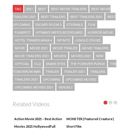
TAG
2021
BEST
BEST MOVIE TRAILERS
BEST MOVIE
TRAILERS 2021
BEST TRAILERS
BEST TRAILERS 2021
BEST
UPCOMING
ESCAPE ROOM 2
ETERNALS
FILM
FILMSPOT
HITMAN'S WIFE’S BODYGUARD
HORROR MOVIE
HOTEL TRANSYLVANIA 4
INFINITE
JUNGLE CRUISE
MOVIE
MOVIE 2021
MOVIE TRAILER
MOVIE TRAILERS
MOVIE TRAILERS 2021
MOVIES
MOVIES 2021
NEW
OFFICIAL
OLD
SNAKE EYES
THE FOREVER PURGE
THE
TOMORROW WAR
TRAILER
TRAILER 2021
TRAILERS
TRAILERS 2021
UPCOMING
UPCOMING MOVIES
UPCOMING MOVIES 2021
VENOM 2
Related Videos
Action Movie 2021 – Best Action
MONSTER | Featured Creature |
Movies 2021 HollywoodFull
Short Film